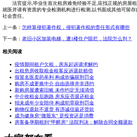
法官提示,毕业生首次租房难免经验不足,应找正规的房屋
就医并请有资质的专业检测机构进行检测,以书面或其他可留存
社会责任。
上一条：
怎样算侵犯著作权，侵犯著作权的责任形式有哪些
下一条：
老旧小区加装电梯，遭1楼住户阻拦，法院怎么判？
相关阅读
疫情期间租户欠租，房东起诉请求解约
出租危房收取租金租客反诉退款赔偿
假冒名医卖药牟利 构成诈骗获刑罚金
购房不成更换中介 自由选择并非违约
新购房屋遭索旧账 未作约定无须清偿
中介收租金后跑路 房东应否退还租金
招未成年少女陪侍 构成犯罪获刑罚金
购物仅退款不退货 有违诚信返还货款
成为健身房“微股东” 是投资还是消费
房客备孕期租到“甲醛房” 法院判决：解除合同全额退款