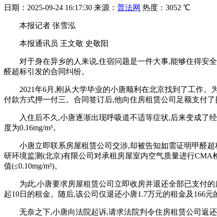
日期：
2025-09-24 16:17:30
来源：
普法网
热度：
3052 ℃
本报记者 张雪泓
本报通讯员 王文敬 史敬阳
对于身在异乡的人来说,住宿问题是一件大事,能够住得安
醛超标引发的合同纠纷。
2021年6月,刚从大学毕业的小唐顺利在北京找到了工作
付款方式押一付三。合同签订后,他向住房租赁公司足额支付了押
入住后不久,小唐逐渐出现呼吸道不适等症状,后来变成了经
度为0.16mg/m³。
小唐立即联系房屋租赁公司交涉,却被告知如需证明甲醛超
研环境监测(北京)有限公司对承租房屋室内空气质量进行CMA检测。
值(≤0.10mg/m³)。
为此,小唐要求房屋租赁公司立即收房并退还全部已支付的
起10日的租金。随后,该公司仅退还小唐1.7万元的租金及166
无奈之下,小唐向法院起诉,请求法院判令住房租赁公司返