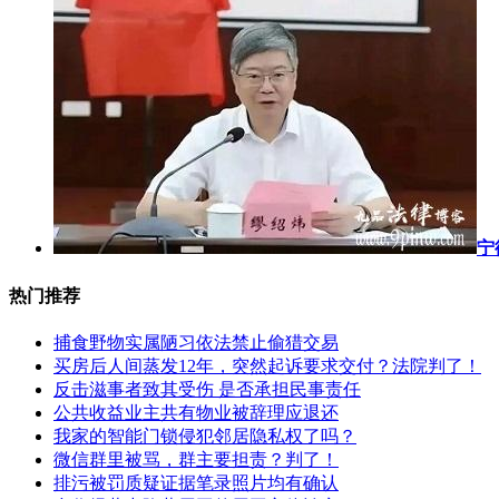
宁
热门推荐
捕食野物实属陋习依法禁止偷猎交易
买房后人间蒸发12年，突然起诉要求交付？法院判了！
反击滋事者致其受伤 是否承担民事责任
公共收益业主共有物业被辞理应退还
我家的智能门锁侵犯邻居隐私权了吗？
微信群里被骂，群主要担责？判了！
排污被罚质疑证据笔录照片均有确认