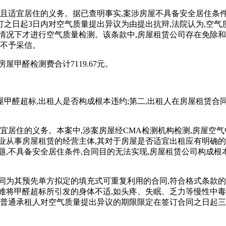
全且适宜居住的义务。据已查明事实,案涉房屋不具备安全居住条件
之日起3日内对空气质量提出异议为由提出抗辩,法院认为,空气
情况下才进行空气质量检测。该条款中,房屋租赁公司存在免除和
辩不予采信。
甲醛检测费合计7119.67元。
房屋甲醛超标,出租人是否构成根本违约;第二,出租人在房屋租赁
适宜居住的义务。本案中,涉案房屋经CMA检测机构检测,房屋空
业从事房屋租赁的经营主体,其对于房屋是否适宜出租应有明确的
题,不具备安全居住条件,合同目的无法实现,房屋租赁公司构成根
同为其预先单方拟定的填充式可重复利用的合同,符合格式条款
难将甲醛超标所引发的身体不适,如头疼、失眠、乏力等慢性中毒
将普通承租人对空气质量提出异议的期限限定在签订合同之日起三