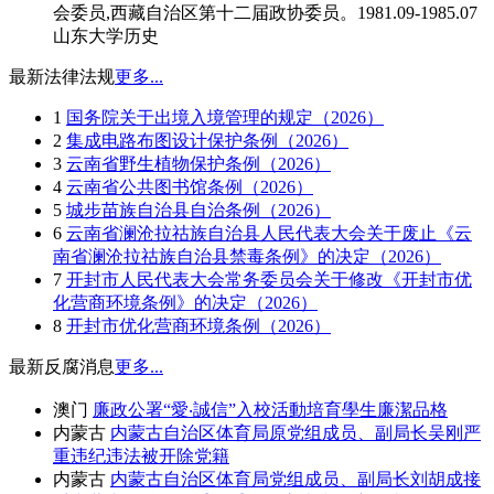
会委员,西藏自治区第十二届政协委员。1981.09-1985.07
山东大学历史
最新法律法规
更多...
1
国务院关于出境入境管理的规定（2026）
2
集成电路布图设计保护条例（2026）
3
云南省野生植物保护条例（2026）
4
云南省公共图书馆条例（2026）
5
城步苗族自治县自治条例（2026）
6
云南省澜沧拉祜族自治县人民代表大会关于废止《云
南省澜沧拉祜族自治县禁毒条例》的决定（2026）
7
开封市人民代表大会常务委员会关于修改《开封市优
化营商环境条例》的决定（2026）
8
开封市优化营商环境条例（2026）
最新反腐消息
更多...
澳门
廉政公署“愛‧誠信”入校活動培育學生廉潔品格
内蒙古
内蒙古自治区体育局原党组成员、副局长吴刚严
重违纪违法被开除党籍
内蒙古
内蒙古自治区体育局党组成员、副局长刘胡成接