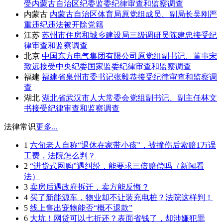
受内蒙古自治区纪委监委纪律审查和监察调查
内蒙古
内蒙古自治区体育局原党组成员、副局长吴刚严
重违纪违法被开除党籍
江苏
苏州市住房和城乡建设局三级调研员陈建忠接受纪
律审查和监察调查
北京
中国东方电气集团有限公司原党组副书记、董事宋
致远接受中央纪委国家监委纪律审查和监察调查
福建
福建省泉州市委书记张毅恭接受纪律审查和监察调
查
湖北
湖北省武汉市人大常委会党组副书记、副主任林文
书接受纪律审查和监察调查
法律常识
更多...
1
六旬老人自称“退休在家带小孩”，被撞伤后索赔1万误
工费，法院怎么判？
2
“进货式网购”遇纠纷，能要求三倍赔偿吗（新闻看
法）
3
卖房后遇政府拆迁，卖方能反悔？
4
买了新能源车，物业却不让装充电桩？法院这样判！
5
线上售出宠物能否“概不退款”
6
大坑！网贷可以七折还？表面省钱了，却涉嫌犯罪