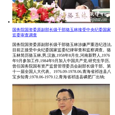
国务院国资委原副部长级干部骆玉林接受中央纪委国家
监委审查调查
国务院国资委原副部长级干部骆玉林涉嫌严重违纪违法,
目前正接受中央纪委国家监委纪律审查和监察调查。骆
玉林简历骆玉林,男,汉族,1958年8月生,河南新野人,1976
年9月参加工作,1984年9月加入中国共产党,研究生学历,
曾任国务院国有资产监督管理委员会副部长级干部。第
十一届全国人大代表。1976.09-1978.06,青海省祁连县八
宝乡知青;1978.06-1979.12,青海省祁连县磷肥厂出纳;