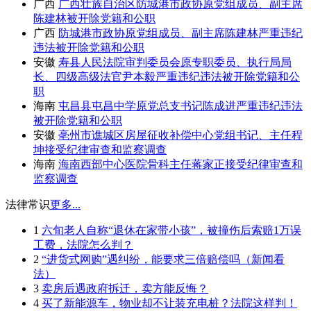
广西
广西壮族自治区防城港市政协原党组成员、副主席
陈建林被开除党籍和公职
广西
防城港市政协原党组成员、副主席陈建林严重违纪
违法被开除党籍和公职
安徽
寿县人民法院审判委员会原专职委员、执行局局
长、四级高级法官尹本毅严重违纪违法被开除党籍和公
职
海南
屯昌县屯昌中学原党总支书记陈成进严重违纪违法
被开除党籍和公职
安徽
亳州市谯城区房屋征收补偿中心党组书记、主任程
坤接受纪律审查和监察调查
海南
海南西部中心医院骨科主任蒋家正接受纪律审查和
监察调查
法律常识
更多...
1
六旬老人自称“退休在家带小孩”，被撞伤后索赔1万误
工费，法院怎么判？
2
“进货式网购”遇纠纷，能要求三倍赔偿吗（新闻看
法）
3
卖房后遇政府拆迁，卖方能反悔？
4
买了新能源车，物业却不让装充电桩？法院这样判！