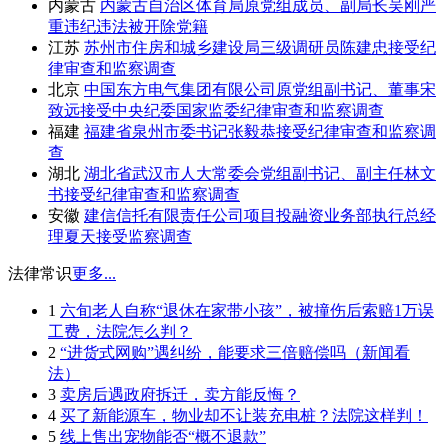
内蒙古
内蒙古自治区体育局原党组成员、副局长吴刚严
重违纪违法被开除党籍
江苏
苏州市住房和城乡建设局三级调研员陈建忠接受纪
律审查和监察调查
北京
中国东方电气集团有限公司原党组副书记、董事宋
致远接受中央纪委国家监委纪律审查和监察调查
福建
福建省泉州市委书记张毅恭接受纪律审查和监察调
查
湖北
湖北省武汉市人大常委会党组副书记、副主任林文
书接受纪律审查和监察调查
安徽
建信信托有限责任公司项目投融资业务部执行总经
理夏天接受监察调查
法律常识
更多...
1
六旬老人自称“退休在家带小孩”，被撞伤后索赔1万误
工费，法院怎么判？
2
“进货式网购”遇纠纷，能要求三倍赔偿吗（新闻看
法）
3
卖房后遇政府拆迁，卖方能反悔？
4
买了新能源车，物业却不让装充电桩？法院这样判！
5
线上售出宠物能否“概不退款”