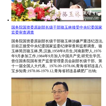
国务院国资委原副部长级干部骆玉林接受中央纪委国家
监委审查调查
国务院国资委原副部长级干部骆玉林涉嫌严重违纪违法,
目前正接受中央纪委国家监委纪律审查和监察调查。骆
玉林简历骆玉林,男,汉族,1958年8月生,河南新野人,1976
年9月参加工作,1984年9月加入中国共产党,研究生学历,
曾任国务院国有资产监督管理委员会副部长级干部。第
十一届全国人大代表。1976.09-1978.06,青海省祁连县八
宝乡知青;1978.06-1979.12,青海省祁连县磷肥厂出纳;