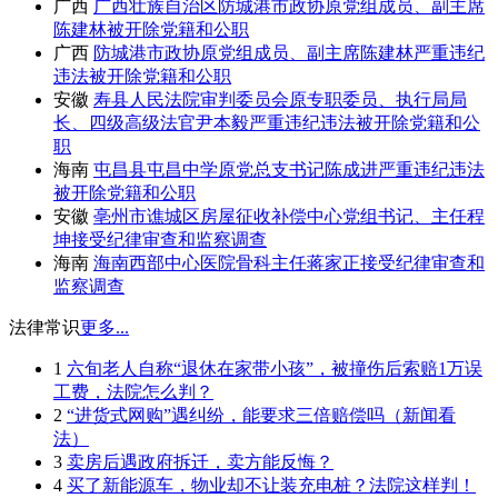
广西
广西壮族自治区防城港市政协原党组成员、副主席
陈建林被开除党籍和公职
广西
防城港市政协原党组成员、副主席陈建林严重违纪
违法被开除党籍和公职
安徽
寿县人民法院审判委员会原专职委员、执行局局
长、四级高级法官尹本毅严重违纪违法被开除党籍和公
职
海南
屯昌县屯昌中学原党总支书记陈成进严重违纪违法
被开除党籍和公职
安徽
亳州市谯城区房屋征收补偿中心党组书记、主任程
坤接受纪律审查和监察调查
海南
海南西部中心医院骨科主任蒋家正接受纪律审查和
监察调查
法律常识
更多...
1
六旬老人自称“退休在家带小孩”，被撞伤后索赔1万误
工费，法院怎么判？
2
“进货式网购”遇纠纷，能要求三倍赔偿吗（新闻看
法）
3
卖房后遇政府拆迁，卖方能反悔？
4
买了新能源车，物业却不让装充电桩？法院这样判！