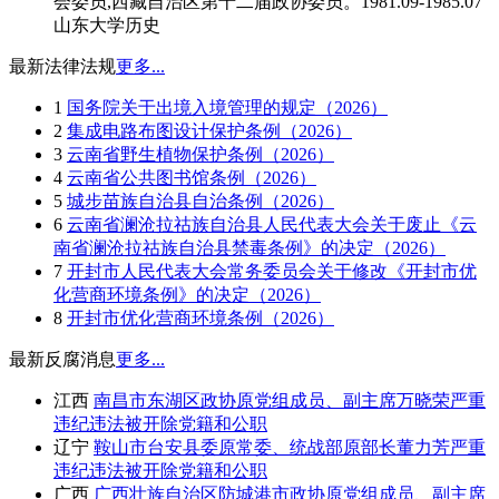
会委员,西藏自治区第十二届政协委员。1981.09-1985.07
山东大学历史
最新法律法规
更多...
1
国务院关于出境入境管理的规定（2026）
2
集成电路布图设计保护条例（2026）
3
云南省野生植物保护条例（2026）
4
云南省公共图书馆条例（2026）
5
城步苗族自治县自治条例（2026）
6
云南省澜沧拉祜族自治县人民代表大会关于废止《云
南省澜沧拉祜族自治县禁毒条例》的决定（2026）
7
开封市人民代表大会常务委员会关于修改《开封市优
化营商环境条例》的决定（2026）
8
开封市优化营商环境条例（2026）
最新反腐消息
更多...
江西
南昌市东湖区政协原党组成员、副主席万晓荣严重
违纪违法被开除党籍和公职
辽宁
鞍山市台安县委原常委、统战部原部长董力芳严重
违纪违法被开除党籍和公职
广西
广西壮族自治区防城港市政协原党组成员、副主席