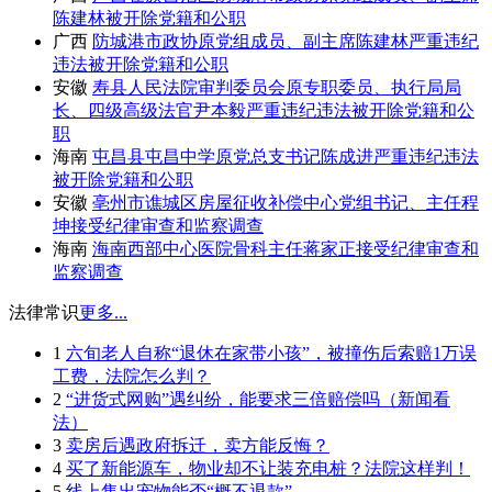
陈建林被开除党籍和公职
广西
防城港市政协原党组成员、副主席陈建林严重违纪
违法被开除党籍和公职
安徽
寿县人民法院审判委员会原专职委员、执行局局
长、四级高级法官尹本毅严重违纪违法被开除党籍和公
职
海南
屯昌县屯昌中学原党总支书记陈成进严重违纪违法
被开除党籍和公职
安徽
亳州市谯城区房屋征收补偿中心党组书记、主任程
坤接受纪律审查和监察调查
海南
海南西部中心医院骨科主任蒋家正接受纪律审查和
监察调查
法律常识
更多...
1
六旬老人自称“退休在家带小孩”，被撞伤后索赔1万误
工费，法院怎么判？
2
“进货式网购”遇纠纷，能要求三倍赔偿吗（新闻看
法）
3
卖房后遇政府拆迁，卖方能反悔？
4
买了新能源车，物业却不让装充电桩？法院这样判！
5
线上售出宠物能否“概不退款”