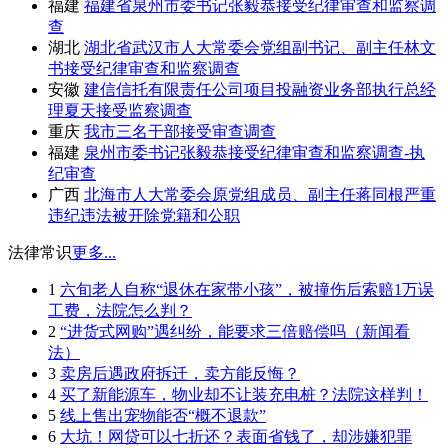
福建
福建省泉州市委书记张毅恭接受纪律审查和监察调
查
湖北
湖北省武汉市人大常委会党组副书记、副主任林文
书接受纪律审查和监察调查
安徽
建信信托有限责任公司项目投融资业务部执行总经
理夏天接受监察调查
重庆
我市三名干部接受审查调查
福建
泉州市委书记张毅恭接受纪律审查和监察调查-执
纪审查
广西
北海市人大常委会原党组成员、副主任蒋同根严重
违纪违法被开除党籍和公职
法律常识
更多...
1
六旬老人自称“退休在家带小孩”，被撞伤后索赔1万误
工费，法院怎么判？
2
“进货式网购”遇纠纷，能要求三倍赔偿吗（新闻看
法）
3
卖房后遇政府拆迁，卖方能反悔？
4
买了新能源车，物业却不让装充电桩？法院这样判！
5
线上售出宠物能否“概不退款”
6
大坑！网贷可以七折还？表面省钱了，却涉嫌犯罪