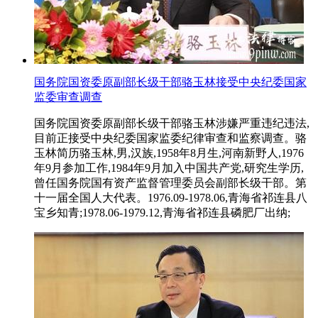
国务院国资委原副部长级干部骆玉林接受中央纪委国家
监委审查调查
国务院国资委原副部长级干部骆玉林涉嫌严重违纪违法,
目前正接受中央纪委国家监委纪律审查和监察调查。骆
玉林简历骆玉林,男,汉族,1958年8月生,河南新野人,1976
年9月参加工作,1984年9月加入中国共产党,研究生学历,
曾任国务院国有资产监督管理委员会副部长级干部。第
十一届全国人大代表。1976.09-1978.06,青海省祁连县八
宝乡知青;1978.06-1979.12,青海省祁连县磷肥厂出纳;