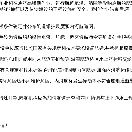
作业和在通航高峰期作业。进行航道疏浚、清障等影响通航的航
过往船舶通行以及依法建设的工程设施的安全。养护作业结束后,应
自然条件确定并公布航道维护尺度和内河航道图。
技手段为通航船舶提供水深、航标、桥区通航净空等航道公共服务
建设单位应当按照国家有关规定和技术要求设置航标,并承担相应
维护,维护费用列入航道养护预算;沿海航道桥区水上航标移交
家有关规定和技术标准,合理配置和调整内河航标,加强内河航标维
实际尺度达不到维护尺度、内河航标发生异动等不符合船舶通航安
特殊时期,港航机构应当加强航道巡查和养护,协调与上下游水工程
者侵占。