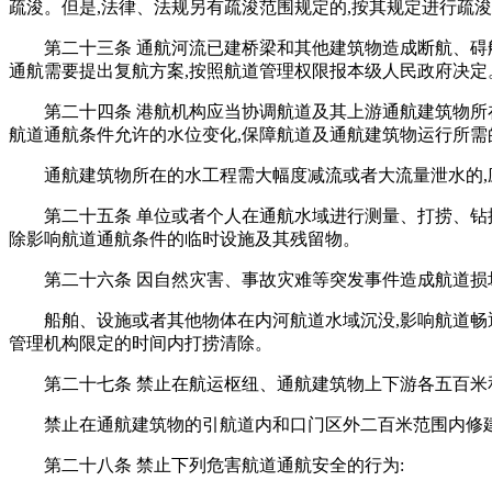
疏浚。但是,法律、法规另有疏浚范围规定的,按其规定进行疏
第二十三条 通航河流已建桥梁和其他建筑物造成断航、碍
通航需要提出复航方案,按照航道管理权限报本级人民政府决定
第二十四条 港航机构应当协调航道及其上游通航建筑物
航道通航条件允许的水位变化,保障航道及通航建筑物运行所需
通航建筑物所在的水工程需大幅度减流或者大流量泄水的,
第二十五条 单位或者个人在通航水域进行测量、打捞、钻
除影响航道通航条件的临时设施及其残留物。
第二十六条 因自然灾害、事故灾难等突发事件造成航道损
船舶、设施或者其他物体在内河航道水域沉没,影响航道畅
管理机构限定的时间内打捞清除。
第二十七条 禁止在航运枢纽、通航建筑物上下游各五百
禁止在通航建筑物的引航道内和口门区外二百米范围内修
第二十八条 禁止下列危害航道通航安全的行为: