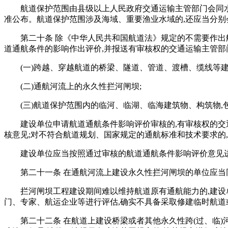
航道保护范围由县级以上人民政府交通运输主管部门会同
准公布。航道保护范围涉及海域、重要渔业水域的,还应当分
第二十条 除《中华人民共和国航道法》规定的不需要作出
道通航条件的影响作出评价,并报送有审核权的交通运输主管部
(一)跨越、穿越航道的桥梁、隧道、管道、渡槽、缆线等建
(二)通航河流上的永久性拦河闸坝;
(三)航道保护范围内的临河、临湖、临海建筑物、构筑物,
建设单位申请航道通航条件影响评价审核的,有审核权的交
核意见;对不符合航道规划、国家规定的通航标准和技术要求的
建设单位应当按照通过审核的航道通航条件影响评价意见
第二十一条 在通航河流上建设永久性拦河闸坝的单位应当
拦河闸坝工程建设期间难以维持航道原有通航能力的,建设
门、专家、航运企业等进行评估,确实不具备采取修建临时航道
第二十二条 在航道上建设桥梁或者其他永久性跨(过、临