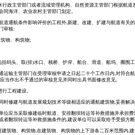
水行政主管部门或者流域管理机构、自然资源主管部门根据航道发
别会同海洋、农业农村主管部门划定。
航道通航条件影响评价的工程外,新建、改建、扩建与航道有关
门审核:
筑物、构筑物;
包括码头、取(排)水口、栈桥、护岸、船台、滑道、船坞、圈围
通运输主管部门在受理审核申请之日起二十个工作日内,对符合
,应当作出不予通过的审核意见并同时出具书面修改意见。
进行工程建设。
同时修建与航道发展规划技术等级相适应的通航建筑物,妥善解决
单位应当采取修建临时航道、安排翻坝转运等补救措施并承担费
或者翻坝转运等补救措施条件的,建设单位可以采取给予受损方断
)河建筑物、构筑物,在建筑物、构筑物的上下游各二百米范围内