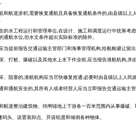
浚。
航和航道淤积,需要恢复通航且具备恢复通航条件的,由县级以上
。
所在的水工程运行和管理单位,在设计、施工和调度运行中统筹考
的通航水位,但水文条件超出实际标准的除外。
应当提前报告交通运输主管部门和海事管理机构,给船舶避让留
探、打桩、爆破以及其他水上水下作业前,应当报告港航机构,
坏、阻塞的,港航机构应当尽快修复抢通;必要时由县级以上人民
通和通航安全的,其所有人或者经营人应当立即报告交通运输主管
米和航道整治建筑物、待闸锚地上下游各一百米范围内从事爆破、
建码头、设置装卸点、开设轮渡和倾倒各种物体。