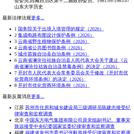
会委员,西藏自治区第十二届政协委员。1981.09-1985.07
山东大学历史
最新法律法规
更多...
1
国务院关于出境入境管理的规定（2026）
2
集成电路布图设计保护条例（2026）
3
云南省野生植物保护条例（2026）
4
云南省公共图书馆条例（2026）
5
城步苗族自治县自治条例（2026）
6
云南省澜沧拉祜族自治县人民代表大会关于废止《云
南省澜沧拉祜族自治县禁毒条例》的决定（2026）
7
开封市人民代表大会常务委员会关于修改《开封市优
化营商环境条例》的决定（2026）
8
开封市优化营商环境条例（2026）
最新反腐消息
更多...
江苏
苏州市住房和城乡建设局三级调研员陈建忠接受纪
律审查和监察调查
北京
中国东方电气集团有限公司原党组副书记、董事宋
致远接受中央纪委国家监委纪律审查和监察调查
福建
福建省泉州市委书记张毅恭接受纪律审查和监察调