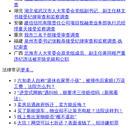
查
湖北
湖北省武汉市人大常委会党组副书记、副主任林文
书接受纪律审查和监察调查
安徽
建信信托有限责任公司项目投融资业务部执行总经
理夏天接受监察调查
重庆
我市三名干部接受审查调查
福建
泉州市委书记张毅恭接受纪律审查和监察调查-执
纪审查
广西
北海市人大常委会原党组成员、副主任蒋同根严重
违纪违法被开除党籍和公职
法律常识
更多...
1
六旬老人自称“退休在家带小孩”，被撞伤后索赔1万误
工费，法院怎么判？
2
“进货式网购”遇纠纷，能要求三倍赔偿吗（新闻看
法）
3
卖房后遇政府拆迁，卖方能反悔？
4
买了新能源车，物业却不让装充电桩？法院这样判！
5
线上售出宠物能否“概不退款”
6
大坑！网贷可以七折还？表面省钱了，却涉嫌犯罪