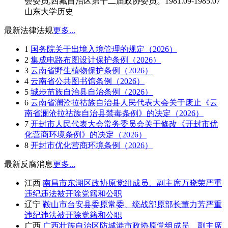
会委员,西藏自治区第十二届政协委员。1981.09-1985.07
山东大学历史
最新法律法规
更多...
1
国务院关于出境入境管理的规定（2026）
2
集成电路布图设计保护条例（2026）
3
云南省野生植物保护条例（2026）
4
云南省公共图书馆条例（2026）
5
城步苗族自治县自治条例（2026）
6
云南省澜沧拉祜族自治县人民代表大会关于废止《云
南省澜沧拉祜族自治县禁毒条例》的决定（2026）
7
开封市人民代表大会常务委员会关于修改《开封市优
化营商环境条例》的决定（2026）
8
开封市优化营商环境条例（2026）
最新反腐消息
更多...
江西
南昌市东湖区政协原党组成员、副主席万晓荣严重
违纪违法被开除党籍和公职
辽宁
鞍山市台安县委原常委、统战部原部长董力芳严重
违纪违法被开除党籍和公职
广西
广西壮族自治区防城港市政协原党组成员、副主席