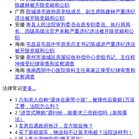
陈建林被开除党籍和公职
广西
防城港市政协原党组成员、副主席陈建林严重违纪
违法被开除党籍和公职
安徽
寿县人民法院审判委员会原专职委员、执行局局
长、四级高级法官尹本毅严重违纪违法被开除党籍和公
职
海南
屯昌县屯昌中学原党总支书记陈成进严重违纪违法
被开除党籍和公职
安徽
亳州市谯城区房屋征收补偿中心党组书记、主任程
坤接受纪律审查和监察调查
海南
海南西部中心医院骨科主任蒋家正接受纪律审查和
监察调查
法律常识
更多...
1
六旬老人自称“退休在家带小孩”，被撞伤后索赔1万误
工费，法院怎么判？
2
“进货式网购”遇纠纷，能要求三倍赔偿吗（新闻看
法）
3
卖房后遇政府拆迁，卖方能反悔？
4
买了新能源车，物业却不让装充电桩？法院这样判！
5
线上售出宠物能否“概不退款”