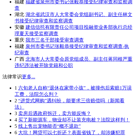
福建
福建省泉州市委书记张毅恭接受纪律审查和监察调
查
湖北
湖北省武汉市人大常委会党组副书记、副主任林文
书接受纪律审查和监察调查
安徽
建信信托有限责任公司项目投融资业务部执行总经
理夏天接受监察调查
重庆
我市三名干部接受审查调查
福建
泉州市委书记张毅恭接受纪律审查和监察调查-执
纪审查
广西
北海市人大常委会原党组成员、副主任蒋同根严重
违纪违法被开除党籍和公职
法律常识
更多...
1
六旬老人自称“退休在家带小孩”，被撞伤后索赔1万误
工费，法院怎么判？
2
“进货式网购”遇纠纷，能要求三倍赔偿吗（新闻看
法）
3
卖房后遇政府拆迁，卖方能反悔？
4
买了新能源车，物业却不让装充电桩？法院这样判！
5
线上售出宠物能否“概不退款”
6
大坑！网贷可以七折还？表面省钱了，却涉嫌犯罪