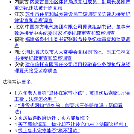
内蒙古
内蒙古自治区体育局原党组成员、副局长吴刚严
重违纪违法被开除党籍
江苏
苏州市住房和城乡建设局三级调研员陈建忠接受纪
律审查和监察调查
北京
中国东方电气集团有限公司原党组副书记、董事宋
致远接受中央纪委国家监委纪律审查和监察调查
福建
福建省泉州市委书记张毅恭接受纪律审查和监察调
查
湖北
湖北省武汉市人大常委会党组副书记、副主任林文
书接受纪律审查和监察调查
安徽
建信信托有限责任公司项目投融资业务部执行总经
理夏天接受监察调查
法律常识
更多...
1
六旬老人自称“退休在家带小孩”，被撞伤后索赔1万误
工费，法院怎么判？
2
“进货式网购”遇纠纷，能要求三倍赔偿吗（新闻看
法）
3
卖房后遇政府拆迁，卖方能反悔？
4
买了新能源车，物业却不让装充电桩？法院这样判！
5
线上售出宠物能否“概不退款”