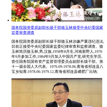
国务院国资委原副部长级干部骆玉林接受中央纪委国家
监委审查调查
国务院国资委原副部长级干部骆玉林涉嫌严重违纪违法,
目前正接受中央纪委国家监委纪律审查和监察调查。骆
玉林简历骆玉林,男,汉族,1958年8月生,河南新野人,1976
年9月参加工作,1984年9月加入中国共产党,研究生学历,
曾任国务院国有资产监督管理委员会副部长级干部。第
十一届全国人大代表。1976.09-1978.06,青海省祁连县八
宝乡知青;1978.06-1979.12,青海省祁连县磷肥厂出纳;