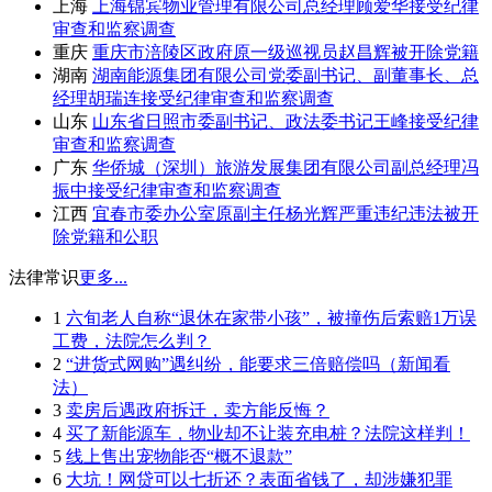
上海
上海锦宾物业管理有限公司总经理顾爱华接受纪律
审查和监察调查
重庆
重庆市涪陵区政府原一级巡视员赵昌辉被开除党籍
湖南
湖南能源集团有限公司党委副书记、副董事长、总
经理胡瑞连接受纪律审查和监察调查
山东
山东省日照市委副书记、政法委书记王峰接受纪律
审查和监察调查
广东
华侨城（深圳）旅游发展集团有限公司副总经理冯
振中接受纪律审查和监察调查
江西
宜春市委办公室原副主任杨光辉严重违纪违法被开
除党籍和公职
法律常识
更多...
1
六旬老人自称“退休在家带小孩”，被撞伤后索赔1万误
工费，法院怎么判？
2
“进货式网购”遇纠纷，能要求三倍赔偿吗（新闻看
法）
3
卖房后遇政府拆迁，卖方能反悔？
4
买了新能源车，物业却不让装充电桩？法院这样判！
5
线上售出宠物能否“概不退款”
6
大坑！网贷可以七折还？表面省钱了，却涉嫌犯罪