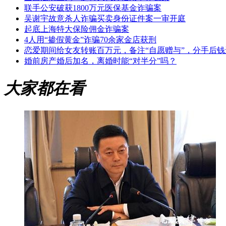
联手公安破获1800万元医保基金诈骗案​
吴谢宇故意杀人诈骗买卖身份证件案一审开庭
起底上海特大保险佣金诈骗案
4人用“掺假黄金”诈骗70余家金店获刑
恋爱期间给女友转账百万元，备注“自愿赠与”，分手后
婚前房产婚后加名，离婚时能“对半分”吗？
大家都在看