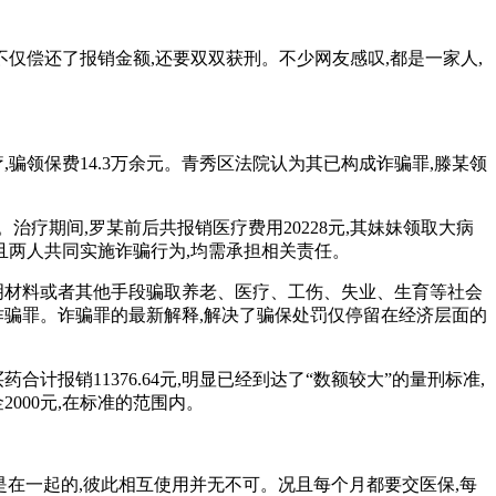
俩不仅偿还了报销金额,还要双双获刑。不少网友感叹,都是一家人,
,骗领保费14.3万余元。青秀区法院认为其已构成诈骗罪,滕某领
治疗期间,罗某前后共报销医疗费用20228元,其妹妹领取大病
,且两人共同实施诈骗行为,均需承担相关责任。
伪造证明材料或者其他手段骗取养老、医疗、工伤、失业、生育等社会
诈骗罪。诈骗罪的最新解释,解决了骗保处罚仅停留在经济层面的
合计报销11376.64元,明显已经到达了“数额较大”的量刑标准,
000元,在标准的范围内。
是在一起的,彼此相互使用并无不可。况且每个月都要交医保,每