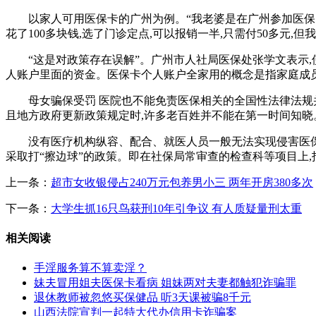
以家人可用医保卡的广州为例。“我老婆是在广州参加医保
花了100多块钱,选了门诊定点,可以报销一半,只需付50多元
“这是对政策存在误解”。广州市人社局医保处张学文表示
人账户里面的资金。医保卡个人账户全家用的概念是指家庭成员
母女骗保受罚 医院也不能免责医保相关的全国性法律法规
且地方政府更新政策规定时,许多老百姓并不能在第一时间知晓
没有医疗机构纵容、配合、就医人员一般无法实现侵害医
采取打“擦边球”的政策。即在社保局常审查的检查科等项目上
上一条：
超市女收银侵占240万元包养男小三 两年开房380多次
下一条：
大学生抓16只鸟获刑10年引争议 有人质疑量刑太重
相关阅读
手淫服务算不算卖淫？
妹夫冒用姐夫医保卡看病 姐妹两对夫妻都触犯诈骗罪
退休教师被忽悠买保健品 听3天课被骗8千元
山西法院宣判一起特大代办信用卡诈骗案