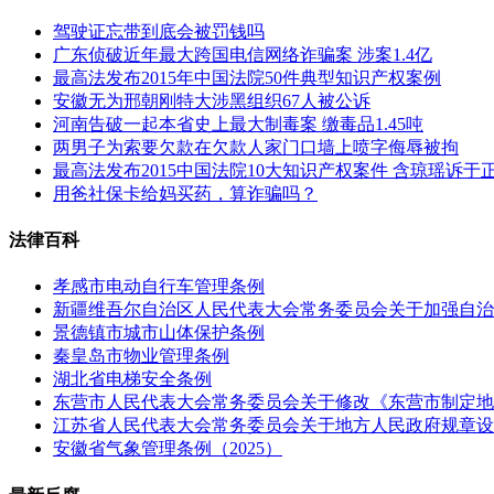
驾驶证忘带到底会被罚钱吗
广东侦破近年最大跨国电信网络诈骗案 涉案1.4亿
最高法发布2015年中国法院50件典型知识产权案例
安徽无为邢朝刚特大涉黑组织67人被公诉
河南告破一起本省史上最大制毒案 缴毒品1.45吨
两男子为索要欠款在欠款人家门口墙上喷字侮辱被拘
最高法发布2015中国法院10大知识产权案件 含琼瑶诉于
用爸社保卡给妈买药，算诈骗吗？
法律百科
孝感市电动自行车管理条例
新疆维吾尔自治区人民代表大会常务委员会关于加强自治
景德镇市城市山体保护条例
秦皇岛市物业管理条例
湖北省电梯安全条例
东营市人民代表大会常务委员会关于修改《东营市制定地
江苏省人民代表大会常务委员会关于地方人民政府规章设定
安徽省气象管理条例（2025）