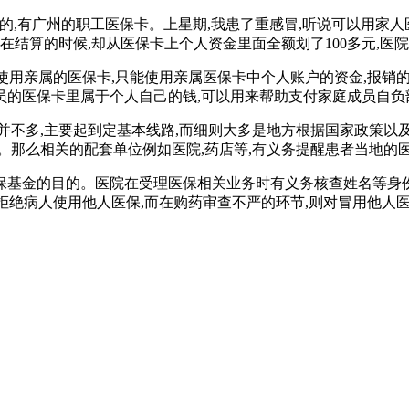
的,有广州的职工医保卡。上星期,我患了重感冒,听说可以用家人
,但我在结算的时候,却从医保卡上个人资金里面全额划了100多元,
,使用亲属的医保卡,只能使用亲属医保卡中个人账户的资金,报销
的医保卡里属于个人自己的钱,可以用来帮助支付家庭成员自负
并不多,主要起到定基本线路,而细则大多是地方根据国家政策以
。那么相关的配套单位例如医院,药店等,有义务提醒患者当地的
保基金的目的。医院在受理医保相关业务时有义务核查姓名等身份
,拒绝病人使用他人医保,而在购药审查不严的环节,则对冒用他人