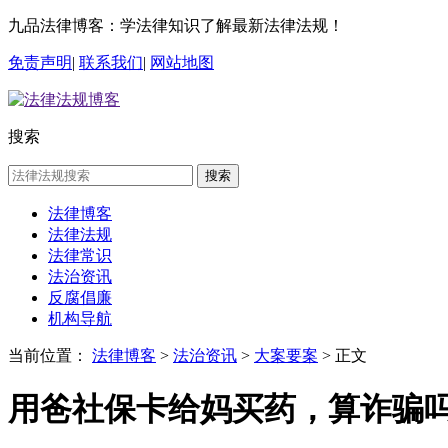
九品法律博客：学法律知识了解最新法律法规！
免责声明
|
联系我们
|
网站地图
搜索
搜索
法律博客
法律法规
法律常识
法治资讯
反腐倡廉
机构导航
当前位置：
法律博客
>
法治资讯
>
大案要案
> 正文
用爸社保卡给妈买药，算诈骗