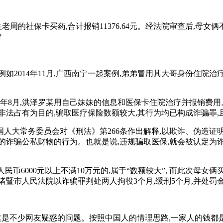
老周的社保卡买药,合计报销11376.64元。经法院审查后,母女
?
2014年11月,广西南宁一起案例,弟弟冒用其大哥身份住院治疗
4年8月,洪泽罗某用自己妹妹的信息和医保卡住院治疗并报销费用。
以非法占有为目的,骗取医疗保险数额较大,其行为均已构成诈骗罪
4日,全国人大常务委员会对《刑法》第266条作出解释,以欺诈、
的诈骗公私财物的行为。也就是说,违规骗取医保,就会被认定为
6000元以上不满10万元的,属于“数额较大”, 而此次母女俩买药
暨市人民法院以诈骗罪判处两人拘役3个月,缓刑5个月,并处罚金2
这是不少网友疑惑的问题。按照中国人的情理思路,一家人的钱都