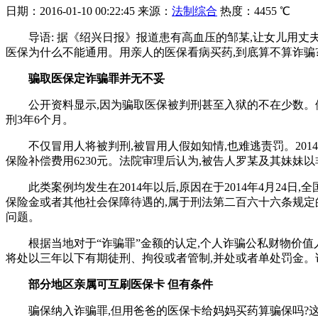
日期：
2016-01-10 00:22:45
来源：
法制综合
热度：
4455 ℃
导语: 据《绍兴日报》报道患有高血压的邹某,让女儿用丈夫
医保为什么不能通用。用亲人的医保看病买药,到底算不算诈骗
骗取医保定诈骗罪并无不妥
公开资料显示,因为骗取医保被判刑甚至入狱的不在少数。例如
刑3年6个月。
不仅冒用人将被判刑,被冒用人假如知情,也难逃责罚。201
保险补偿费用6230元。法院审理后认为,被告人罗某及其妹妹
此类案例均发生在2014年以后,原因在于2014年4月2
保险金或者其他社会保障待遇的,属于刑法第二百六十六条规定
问题。
根据当地对于“诈骗罪”金额的认定,个人诈骗公私财物价值人民币
将处以三年以下有期徒刑、拘役或者管制,并处或者单处罚金。诸
部分地区亲属可互刷医保卡 但有条件
骗保纳入诈骗罪,但用爸爸的医保卡给妈妈买药算骗保吗?