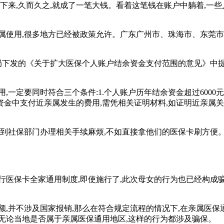
下来,久而久之,就成了一笔大钱。看着这笔钱在账户中躺着,一些
亲属使用,很多地方已经被政策允许。广东广州市、珠海市、东莞
保障局下发的《关于扩大医保个人账户结余资金支付范围的意见》中
定要同时符合三个条件:1.个人账户历年结余资金超过6000元;2
余资金中支付近亲属发生的费用,需凭相关证明材料,如证明近亲属
,到社保部门办理相关手续麻烦,不如直接拿他们的医保卡刷方便。
行医保卡全家通用制度,即使施行了,此次母女的行为也已经构
,并不涉及国家报销,那么在符合规定流程的情况下,在亲属医保
,那么无论当地是否属于亲属医保通用地区,这样的行为都涉及骗保。