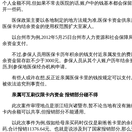
个人金额不同,但如果不常去医院的话,账户中的钱基本都会保留
开一些药。
医保政策主要以各地制定的地方法规为准,医保卡资金供
医保卡内结余资金的使用权范围扩大至家人。
以台州市为例,2012年5月25日台州市人力资源和社会
余资金支付。
不过,参保人员用医保卡历年积余的钱支付近亲属发生的费用,一
余资金留存款不少于3000元。参保人员从其个人账户历年结
历,到参保地医保经办机构申请。
有些人或许在想,反正近亲属医保卡里的钱按规定可以支付
被依法追究刑事责任。
亲属可互刷仅限卡内资金 报销部分碰不得
此次案件审理地点是浙江绍兴诸暨市,暂不论当地有没有施
卡内余额可以共享,但报销部分不能通用。
以此次事件为例,假如给母亲买药时仅仅是刷爸爸卡里的余额
药,合计报销11376.64元。也就是说涉及到了国家报销部分