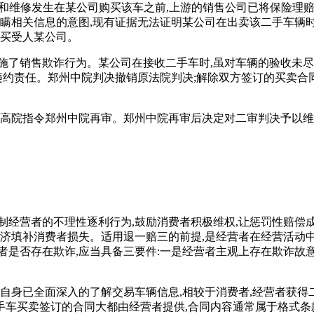
故和维修发生在某公司购买该车之前,上游的销售公司已将保险理
隐瞒相关信息的意图,现有证据无法证明某公司在出卖该二手车辆时
知买受人某公司。
施了销售欺诈行为。某公司在接收二手车时,虽对车辆的验收未尽
违约责任。郑州中院判决撤销原法院判决;解除双方签订的买卖合同
南高院指令郑州中院再审。郑州中院再审后决定对二审判决予以
制经营者的不理性逐利行为,鼓励消费者积极维权,让惩罚性赔偿成
救济填补消费者损失。适用退一赔三的前提,是经营者在经营活动
是否存在欺诈,应当具备三要件:一是经营者主观上存在欺诈故意
保自身已全面深入的了解交易车辆信息,相较于消费者,经营者获
车买卖签订的合同大都由经营者提供,合同内容通常属于格式条款