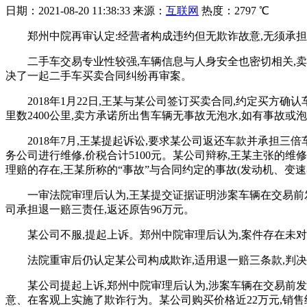
日期：
2021-08-20 11:38:33
来源：
互联网
热度：
2797 ℃
郑州中院再审认定:经营者构成违约但无欺诈故意,无须承
二手车交易专业性较强,车辆信息与人身安全也密切相关,
决了一起二手车买卖合同纠纷再审案。
2018年1月22日,王某与某公司签订买卖合同,约定买方确
里数2400公里,卖方承诺所出售车辆无事故无泡水,如有事故
2018年7月,王某提起诉讼,要求某公司返还车款并承担
务公司进行维修,价税合计5100元。某公司辩称,王某主张的
理赔的存在,王某所称的“事故”与合同约定的事故(发动机、变
一审法院审理后认为,王某提交证据证明涉案车辆在交易前
司承担退一赔三责任,返还原告96万元。
某公司不服,提起上诉。郑州中院审理后认为,案件存在未
法院重审后仍认定某公司构成欺诈,适用退一赔三条款,判
某公司提起上诉,郑州中院审理后认为,涉案车辆在交易前
意、在客观上实施了欺诈行为。某公司购买价格近22万元,销售