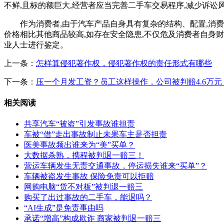
不鲜,且标的额巨大,经营者应当完善二手车交易程序,减少诉讼
作为消费者,由于汽车产品自身具有复杂的结构、配置,消
价格相比其他商品较高,如存在安全隐患,不仅危及消费者自身财
业人士进行鉴定。
上一条：
怎样算侵犯著作权，侵犯著作权的责任形式有哪些
下一条：
压一个月发工资？员工这样操作，公司被判赔4.6万元
相关阅读
共享汽车“被盗”引发事故谁担责
车被“借”走出事故制止未果车主是否担责
医美事故频出谁来为“美”买单？
大数据杀熟，携程被判退一赔三！
营运车辆发生无责交通事故，停运损失谁来“买单”？
车辆被盗发生事故 保险免责可以拒赔
网购电脑“货不对板”被判退一赔三
购买了出过事故的二手车，能退吗？
“AI生成”是免责事由吗
承诺“增高”构成欺诈 商家被判退一赔三