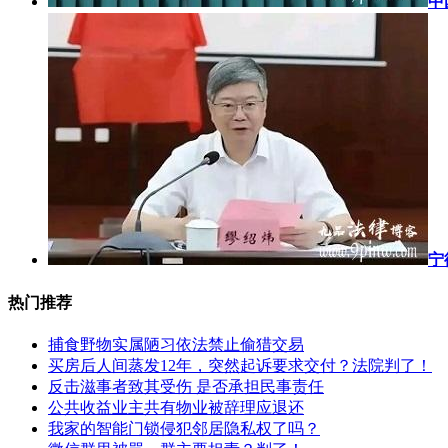
中
宁
热门推荐
捕食野物实属陋习依法禁止偷猎交易
买房后人间蒸发12年，突然起诉要求交付？法院判了！
反击滋事者致其受伤 是否承担民事责任
公共收益业主共有物业被辞理应退还
我家的智能门锁侵犯邻居隐私权了吗？