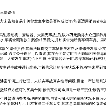
担三倍赔偿
卖方未告知交易车辆曾发生事故是否构成欺诈?能否适用消费者权
认车况(发动机、变速器、大架无事故)后,以24万元购得大众迈腾汽
或泡水,车辆全额退款并赔偿相应损失,并如实告知所售车辆车况、里
三倍车款的赔偿责任,其向法庭提交了车辆损失材料及维修费发票,证
维修记录,通过公开途径可以查询,其在合同签订时并无隐瞒相关信
速器、大架发生事故)也不相符,王某提起诉讼时,涉案车辆已行驶3
发生过事故并进行维修,与被告承诺的车辆状况不符,被告未尽到如
对涉案车辆进行处理、未核实事故真实性等问题,撤销一审法院判决
决撤销双方签订的买卖合同;被告某公司承担退一赔三责任;原告王
发生过普通消费者所理解的事故,与某公司承诺的车辆状况不符,
给王某是24万元,且本案是二手车买卖,其故意隐瞒车辆的轻微维