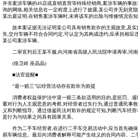
并非案涉车辆的4S店或直销直营等特殊经销商,案涉车辆的事
询的网络,相关信息在一定程度上进行了披露,某公司并无刻意
某出庭证明,在销售案涉车辆时,未将该车的出险与维修情况告
故本案证据无法证明某公司具有销售欺诈的主观故意,及实
失,交付车辆不符合合同约定,可认定为其构成违约,应承担相应
某公司案涉车辆。
二审宣判后王某不服,向河南省高级人民法院申请再审,河
(徐卫岭 巫晶晶)
■法官提醒■
“退一赔三”以经营活动存在欺诈为前提
消费者权益保护法中退一赔三条款适用的目的,是惩罚、遏
重对行为人主观恶意的考察,对经营者过失行为,通过普通民事
义和判断指导。通过借鉴民法对欺诈的规定可知,判断汽车经营者
是行为与结果之间具有因果关系。
作为二手车经营者,在进行二手车交易活动中,应当首先确
易车辆信息。最后向消费者解释可能产生歧义的合同内容。二手