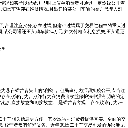
赔情况如实予以记录,并即时上传至消费者可通过一定途径公开查
,知悉车辆存在维修情况,且出售给某公司车辆的卖方代理人刘
到合理注意义务,存在过错,但这种过错属于交易过程中的重大过
;某公司退还王某购车款24万元,并支付相应利息损失;王某退还
维持。
为悬在经营者头上的“利剑”。但民事行为强调实质公平,应当注
中存在欺诈行为。欺诈行为在消费者权益保护法中没有明确的定
,包括直接故意和间接故意;二是经营者客观上存在欺诈行为;三
得二手车相关信息更方便。其次应当向消费者提供真实、全面的交
,经营者负有解释义务。近年来,因二手车交易引发的诉讼屡见