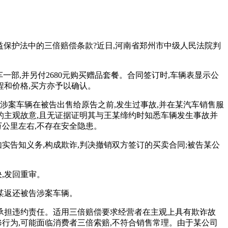
益保护法中的三倍赔偿条款?近日,河南省郑州市中级人民法院判
车一部,并另付2680元购买赠品套餐。合同签订时,车辆表显示公
程和价格,买方亦予以确认。
实涉案车辆在被告出售给原告之前,发生过事故,并在某汽车销售服
息的主观故意,且无证据证明其与王某缔约时知悉车辆发生事故并
万公里左右,不存在安全隐患。
实告知义务,构成欺诈,判决撤销双方签订的买卖合同;被告某公
,发回重审。
某返还被告涉案车辆。
应承担违约责任。适用三倍赔偿要求经营者在主观上具有欺诈故
修行为,可能面临消费者三倍索赔,不符合销售常理。由于某公司