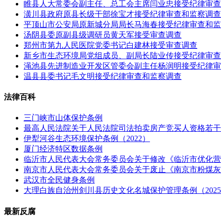
睢县人大常委会副主任、总工会主席闫业忠接受纪律审查
潢川县政府原县长级干部徐宝才接受纪律审查和监察调查
平顶山市公安局原新城分局局长马海春接受纪律审查和监
汤阴县委原副县级调研员黄天军接受审查调查
郑州市第九人民医院党委书记白建林接受审查调查
新乡市生态环境局党组成员、副局长陆业传接受纪律审查
渑池县先进制造业开发区管委会副主任杨润明接受纪律审
温县县委书记毛文明接受纪律审查和监察调查
法律百科
三门峡市山体保护条例
最高人民法院关于人民法院司法拍卖房产竞买人资格若干
伊犁河谷生态环境保护条例（2022）
厦门经济特区数据条例
临沂市人民代表大会常务委员会关于修改《临沂市优化营
南京市人民代表大会常务委员会关于废止《南京市粉煤灰
武汉市全民健身条例
大理白族自治州剑川县历史文化名城保护管理条例（202
最新反腐