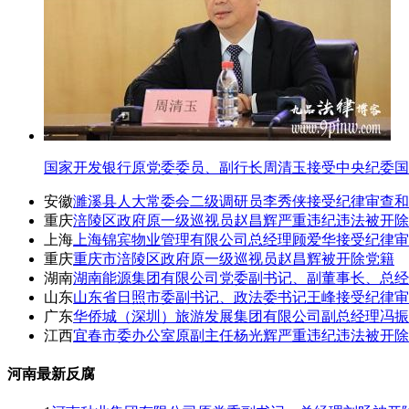
国家开发银行原党委委员、副行长周清玉接受中央纪委国
安徽
濉溪县人大常委会二级调研员李秀侠接受纪律审查和
重庆
涪陵区政府原一级巡视员赵昌辉严重违纪违法被开除
上海
上海锦宾物业管理有限公司总经理顾爱华接受纪律审
重庆
重庆市涪陵区政府原一级巡视员赵昌辉被开除党籍
湖南
湖南能源集团有限公司党委副书记、副董事长、总经
山东
山东省日照市委副书记、政法委书记王峰接受纪律审
广东
华侨城（深圳）旅游发展集团有限公司副总经理冯振
江西
宜春市委办公室原副主任杨光辉严重违纪违法被开除
河南最新反腐