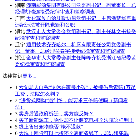
湖南
湖南能源集团有限公司党委副书记、副董事长、总
经理胡瑞连接受纪律审查和监察调查
广西
大化瑶族自治县政协原党组书记、主席潘慧华严重
违纪违法被开除党籍和公职
湖北
武汉市人大常委会党组副书记、副主任林文书接受
纪律审查和监察调查
辽宁
通用技术齐齐哈尔二机床有限责任公司党委副书
记、董事、总经理吴春宇接受纪律审查和监察调查
浙江
金华市人大常委会副主任陈峰齐接受浙江省纪委监
委纪律审查和监察调查
法律常识
更多...
1
六旬老人自称“退休在家带小孩”，被撞伤后索赔1万误
工费，法院怎么判？
2
“进货式网购”遇纠纷，能要求三倍赔偿吗（新闻看
法）
3
卖房后遇政府拆迁，卖方能反悔？
4
买了新能源车，物业却不让装充电桩？法院这样判！
5
线上售出宠物能否“概不退款”
6
大坑！网贷可以七折还？表面省钱了，却涉嫌犯罪