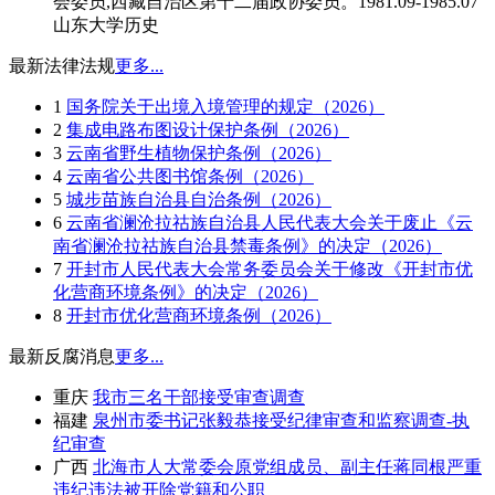
会委员,西藏自治区第十二届政协委员。1981.09-1985.07
山东大学历史
最新法律法规
更多...
1
国务院关于出境入境管理的规定（2026）
2
集成电路布图设计保护条例（2026）
3
云南省野生植物保护条例（2026）
4
云南省公共图书馆条例（2026）
5
城步苗族自治县自治条例（2026）
6
云南省澜沧拉祜族自治县人民代表大会关于废止《云
南省澜沧拉祜族自治县禁毒条例》的决定（2026）
7
开封市人民代表大会常务委员会关于修改《开封市优
化营商环境条例》的决定（2026）
8
开封市优化营商环境条例（2026）
最新反腐消息
更多...
重庆
我市三名干部接受审查调查
福建
泉州市委书记张毅恭接受纪律审查和监察调查-执
纪审查
广西
北海市人大常委会原党组成员、副主任蒋同根严重
违纪违法被开除党籍和公职