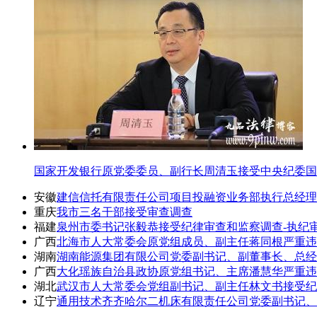
国家开发银行原党委委员、副行长周清玉接受中央纪委国
安徽
建信信托有限责任公司项目投融资业务部执行总经理
重庆
我市三名干部接受审查调查
福建
泉州市委书记张毅恭接受纪律审查和监察调查-执纪
广西
北海市人大常委会原党组成员、副主任蒋同根严重违
湖南
湖南能源集团有限公司党委副书记、副董事长、总经
广西
大化瑶族自治县政协原党组书记、主席潘慧华严重违
湖北
武汉市人大常委会党组副书记、副主任林文书接受纪
辽宁
通用技术齐齐哈尔二机床有限责任公司党委副书记