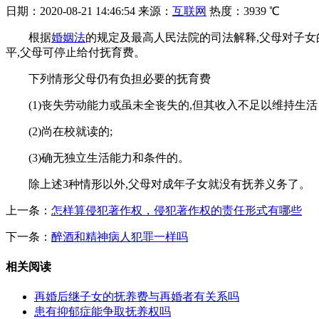
日期：
2020-08-21 14:46:54
来源：
互联网
热度：
3939 ℃
根据
婚姻法
的规定及最高人民法院的司法解释,父母对子女的
平,父母可停止给付抚育费。
下列情形父母仍有负担必要的抚育费
(1)丧失劳动能力或虽未全丧失的,但其收入不足以维持生活 
(2)尚在校就读的;
(3)确无独立生活能力和条件的。
除上述3种情形以外,父母对成年子女就没有抚养义务了。
上一条：
怎样算侵犯著作权，侵犯著作权的责任形式有哪些
下一条：
醉酒和精神病人犯罪一样吗
相关阅读
再婚后继子女的抚养费与再婚者有关系吗
患有抑郁症能争取抚养权吗