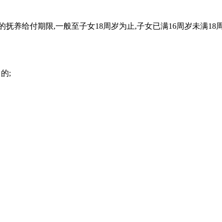
抚养给付期限,一般至子女18周岁为止,子女已满16周岁未满18
的;