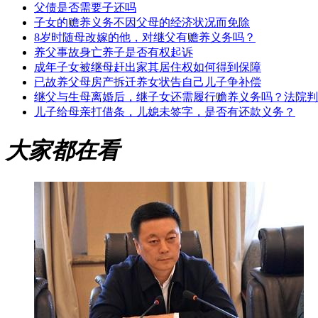
父债是否需要子还吗
子女的赡养义务不因父母的经济状况而免除
8岁时随母改嫁的他，对继父有赡养义务吗？
养父事故身亡养子是否有权起诉
成年子女被继母赶出家其居住权如何得到保障
已故养父母房产拆迁养女状告自己儿子争补偿
继父与生母离婚后，继子女还需履行赡养义务吗？法院判
儿子给母亲打借条，儿媳未签字，是否有还款义务？
大家都在看