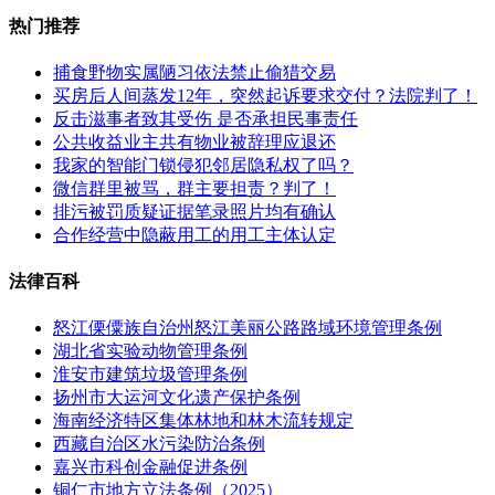
热门推荐
捕食野物实属陋习依法禁止偷猎交易
买房后人间蒸发12年，突然起诉要求交付？法院判了！
反击滋事者致其受伤 是否承担民事责任
公共收益业主共有物业被辞理应退还
我家的智能门锁侵犯邻居隐私权了吗？
微信群里被骂，群主要担责？判了！
排污被罚质疑证据笔录照片均有确认
合作经营中隐蔽用工的用工主体认定
法律百科
怒江傈僳族自治州怒江美丽公路路域环境管理条例
湖北省实验动物管理条例
淮安市建筑垃圾管理条例
扬州市大运河文化遗产保护条例
海南经济特区集体林地和林木流转规定
西藏自治区水污染防治条例
嘉兴市科创金融促进条例
铜仁市地方立法条例（2025）