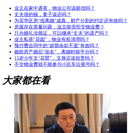
业主在家中遇害，物业公司该赔偿吗？
丈夫借的钱，妻子该还吗？
为买学区房“假离婚”成真，财产分割的约定还有效吗？
房屋存在质量问题，业主能否拒交物业费？
只办婚礼没领证，可以继承“丈夫”的遗产吗？
业主私搭“花园”，物业有权清理吗？
预付费合同中的“超期余款不退”有效吗？
婚前房产婚后“加名”，离婚时能平分吗？
15岁少年文“花臂”，文身店该担责吗？
不交物业费就不能参与小区车位摇号吗？
大家都在看