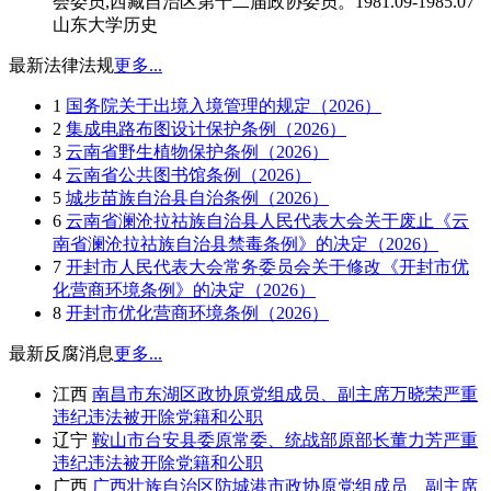
会委员,西藏自治区第十二届政协委员。1981.09-1985.07
山东大学历史
最新法律法规
更多...
1
国务院关于出境入境管理的规定（2026）
2
集成电路布图设计保护条例（2026）
3
云南省野生植物保护条例（2026）
4
云南省公共图书馆条例（2026）
5
城步苗族自治县自治条例（2026）
6
云南省澜沧拉祜族自治县人民代表大会关于废止《云
南省澜沧拉祜族自治县禁毒条例》的决定（2026）
7
开封市人民代表大会常务委员会关于修改《开封市优
化营商环境条例》的决定（2026）
8
开封市优化营商环境条例（2026）
最新反腐消息
更多...
江西
南昌市东湖区政协原党组成员、副主席万晓荣严重
违纪违法被开除党籍和公职
辽宁
鞍山市台安县委原常委、统战部原部长董力芳严重
违纪违法被开除党籍和公职
广西
广西壮族自治区防城港市政协原党组成员、副主席