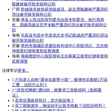
陈建林被开除党籍和公职
广西
防城港市政协原党组成员、副主席陈建林严重违纪
违法被开除党籍和公职
安徽
寿县人民法院审判委员会原专职委员、执行局局
长、四级高级法官尹本毅严重违纪违法被开除党籍和公
职
海南
屯昌县屯昌中学原党总支书记陈成进严重违纪违法
被开除党籍和公职
安徽
亳州市谯城区房屋征收补偿中心党组书记、主任程
坤接受纪律审查和监察调查
海南
海南西部中心医院骨科主任蒋家正接受纪律审查和
监察调查
法律常识
更多...
1
六旬老人自称“退休在家带小孩”，被撞伤后索赔1万误
工费，法院怎么判？
2
“进货式网购”遇纠纷，能要求三倍赔偿吗（新闻看
法）
3
卖房后遇政府拆迁，卖方能反悔？
4
买了新能源车，物业却不让装充电桩？法院这样判！
5
线上售出宠物能否“概不退款”