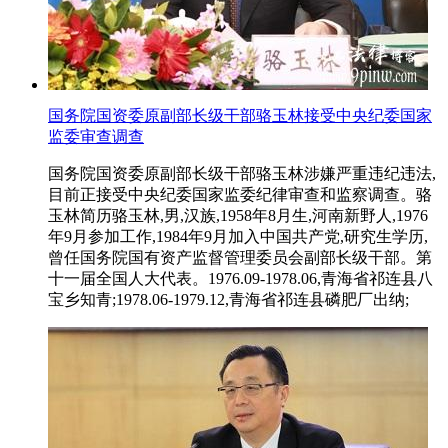
国务院国资委原副部长级干部骆玉林接受中央纪委国家
监委审查调查
国务院国资委原副部长级干部骆玉林涉嫌严重违纪违法,
目前正接受中央纪委国家监委纪律审查和监察调查。骆
玉林简历骆玉林,男,汉族,1958年8月生,河南新野人,1976
年9月参加工作,1984年9月加入中国共产党,研究生学历,
曾任国务院国有资产监督管理委员会副部长级干部。第
十一届全国人大代表。1976.09-1978.06,青海省祁连县八
宝乡知青;1978.06-1979.12,青海省祁连县磷肥厂出纳;