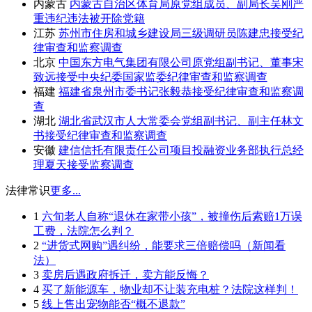
内蒙古
内蒙古自治区体育局原党组成员、副局长吴刚严
重违纪违法被开除党籍
江苏
苏州市住房和城乡建设局三级调研员陈建忠接受纪
律审查和监察调查
北京
中国东方电气集团有限公司原党组副书记、董事宋
致远接受中央纪委国家监委纪律审查和监察调查
福建
福建省泉州市委书记张毅恭接受纪律审查和监察调
查
湖北
湖北省武汉市人大常委会党组副书记、副主任林文
书接受纪律审查和监察调查
安徽
建信信托有限责任公司项目投融资业务部执行总经
理夏天接受监察调查
法律常识
更多...
1
六旬老人自称“退休在家带小孩”，被撞伤后索赔1万误
工费，法院怎么判？
2
“进货式网购”遇纠纷，能要求三倍赔偿吗（新闻看
法）
3
卖房后遇政府拆迁，卖方能反悔？
4
买了新能源车，物业却不让装充电桩？法院这样判！
5
线上售出宠物能否“概不退款”