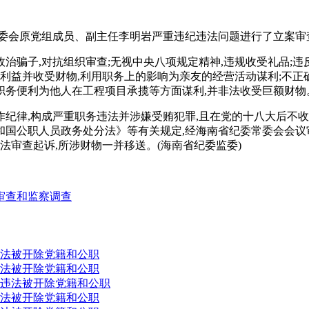
常委会原党组成员、副主任李明岩严重违纪违法问题进行了立案审
交政治骗子,对抗组织审查;无视中央八项规定精神,违规收受礼品;
利益并收受财物,利用职务上的影响为亲友的经营活动谋利;不正
用职务便利为他人在工程项目承揽等方面谋利,并非法收受巨额财物
纪律,构成严重职务违法并涉嫌受贿犯罪,且在党的十八大后不收敛
国公职人员政务处分法》等有关规定,经海南省纪委常委会会议审
法审查起诉,所涉财物一并移送。(海南省纪委监委)
审查和监察调查
法被开除党籍和公职
法被开除党籍和公职
违法被开除党籍和公职
法被开除党籍和公职