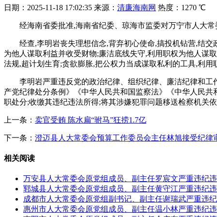
日期：
2025-11-18 17:02:35
来源：
清廉海南网
热度：
1270 ℃
经海南省委批准,海南省纪委、琼海市监委对万宁市人大
经查,李明岩丧失理想信念,背弃初心使命,搞投机钻营,结
为他人谋取利益并收受财物;廉洁底线失守,利用职权为他人谋取
法规,超计划生育;贪欲膨胀,把公权力当成谋取私利的工具,利
李明岩严重违反党的政治纪律、组织纪律、廉洁纪律和工作
产党纪律处分条例》《中华人民共和国监察法》《中华人民共和
职处分;收缴其违纪违法所得;将其涉嫌犯罪问题移送检察机关依
上一条：
卖官受贿 陈水扁“驸马”狂捞1.7亿
下一条：
澄迈县人大常委会预算工作委员会主任林旭接受纪律
相关阅读
万安县人大常委会原党组成员、副主任罗宸文严重违纪违
郓城县人大常委会原党组成员、副主任黄守江严重违纪违
成都市人大常委会原党组副书记、副主任谢瑞武严重违纪
惠州市人大常委会原党组成员、副主任温小林严重违纪违