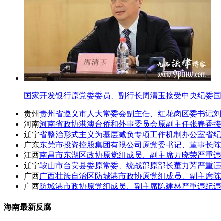
国家开发银行原党委委员、副行长周清玉接受中央纪委国
贵州
贵州省遵义市人大常委会副主任、红花岗区委书记刘
河南
河南省政协港澳台侨和外事委员会原副主任张春香接
辽宁
省整治形式主义为基层减负专项工作机制办公室省纪
广东
东莞市投资控股集团有限公司原党委书记、董事长陈
江西
南昌市东湖区政协原党组成员、副主席万晓荣严重违
辽宁
鞍山市台安县委原常委、统战部原部长董力芳严重违
广西
广西壮族自治区防城港市政协原党组成员、副主席陈
广西
防城港市政协原党组成员、副主席陈建林严重违纪违
海南最新反腐