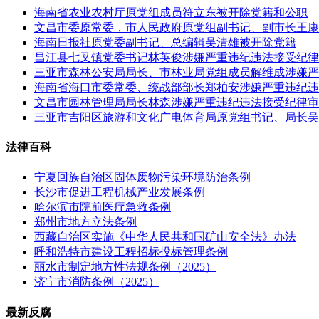
海南省农业农村厅原党组成员符立东被开除党籍和公职
文昌市委原常委，市人民政府原党组副书记、副市长王康
海南日报社原党委副书记、总编辑吴清雄被开除党籍
昌江县七叉镇党委书记林英俊涉嫌严重违纪违法接受纪律
三亚市森林公安局局长、市林业局党组成员解维成涉嫌严
海南省海口市委常委、统战部部长郑柏安涉嫌严重违纪违
文昌市园林管理局局长林森涉嫌严重违纪违法接受纪律审
三亚市吉阳区旅游和文化广电体育局原党组书记、局长吴
法律百科
宁夏回族自治区固体废物污染环境防治条例
长沙市促进工程机械产业发展条例
哈尔滨市院前医疗急救条例
郑州市地方立法条例
西藏自治区实施《中华人民共和国矿山安全法》办法
呼和浩特市建设工程招标投标管理条例
丽水市制定地方性法规条例（2025）
济宁市消防条例（2025）
最新反腐