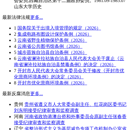
会委员,西藏自治区第十二届政协委员。1981.09-1985.07
山东大学历史
最新法律法规
更多...
1
国务院关于出境入境管理的规定（2026）
2
集成电路布图设计保护条例（2026）
3
云南省野生植物保护条例（2026）
4
云南省公共图书馆条例（2026）
5
城步苗族自治县自治条例（2026）
6
云南省澜沧拉祜族自治县人民代表大会关于废止《云
南省澜沧拉祜族自治县禁毒条例》的决定（2026）
7
开封市人民代表大会常务委员会关于修改《开封市优
化营商环境条例》的决定（2026）
8
开封市优化营商环境条例（2026）
最新反腐消息
更多...
贵州
贵州省遵义市人大常委会副主任、红花岗区委书记
刘东明接受纪律审查和监察调查
河南
河南省政协港澳台侨和外事委员会原副主任张春香
接受纪律审查和监察调查
辽宁
省整治形式主义为基层减负专项工作机制办公室省