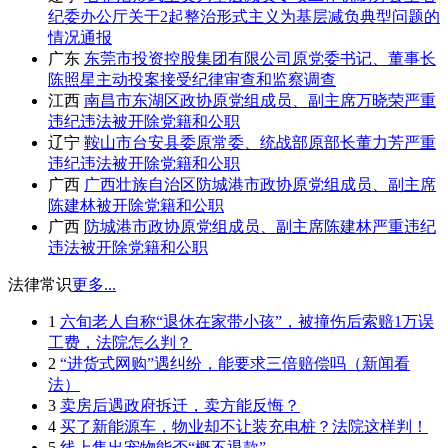
纪委办公厅关于2起整治形式主义为基层减负典型问题的
情况通报
广东
东莞市投资控股集团有限公司原党委书记、董事长
陈照星主动投案接受纪律审查和监察调查
江西
南昌市东湖区政协原党组成员、副主席万晓荣严重
违纪违法被开除党籍和公职
辽宁
鞍山市台安县委原常委、统战部原部长董力芳严重
违纪违法被开除党籍和公职
广西
广西壮族自治区防城港市政协原党组成员、副主席
陈建林被开除党籍和公职
广西
防城港市政协原党组成员、副主席陈建林严重违纪
违法被开除党籍和公职
法律常识
更多...
1
六旬老人自称“退休在家带小孩”，被撞伤后索赔1万误
工费，法院怎么判？
2
“进货式网购”遇纠纷，能要求三倍赔偿吗（新闻看
法）
3
卖房后遇政府拆迁，卖方能反悔？
4
买了新能源车，物业却不让装充电桩？法院这样判！
5
线上售出宠物能否“概不退款”