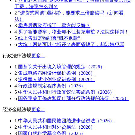
1
六旬老人自称“退休在家带小孩”，被撞伤后索赔1万误
工费，法院怎么判？
2
“进货式网购”遇纠纷，能要求三倍赔偿吗（新闻看
法）
3
卖房后遇政府拆迁，卖方能反悔？
4
买了新能源车，物业却不让装充电桩？法院这样判！
5
线上售出宠物能否“概不退款”
6
大坑！网贷可以七折还？表面省钱了，却涉嫌犯罪
行政法律法规
更多...
1
国务院关于出境入境管理的规定（2026）
2
集成电路布图设计保护条例（2026）
3
退役军人就业创业促进条例（2026）
4
行政法规制定程序条例（2026）
5
中华人民共和国行政复议法实施条例（2026）
6
国务院关于修改和废止部分行政法规的决定（2026）
经济金融法规
更多...
1
中华人民共和国民族团结进步促进法（2026）
2
中华人民共和国对外贸易法（2026）
3
国家自然科学基金条例（2025）