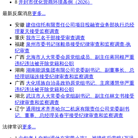
8
开封市优化营商环境条例（2026）
最新反腐消息
更多...
安徽
建信信托有限责任公司项目投融资业务部执行总经
理夏天接受监察调查
重庆
我市三名干部接受审查调查
福建
泉州市委书记张毅恭接受纪律审查和监察调查-执
纪审查
广西
北海市人大常委会原党组成员、副主任蒋同根严重
违纪违法被开除党籍和公职
湖南
湖南能源集团有限公司党委副书记、副董事长、总
经理胡瑞连接受纪律审查和监察调查
广西
大化瑶族自治县政协原党组书记、主席潘慧华严重
违纪违法被开除党籍和公职
湖北
武汉市人大常委会党组副书记、副主任林文书接受
纪律审查和监察调查
辽宁
通用技术齐齐哈尔二机床有限责任公司党委副书
记、董事、总经理吴春宇接受纪律审查和监察调查
法律常识
更多...