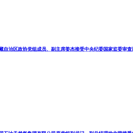
藏自治区政协党组成员、副主席姜杰接受中央纪委国家监委审查