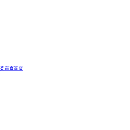
委审查调查