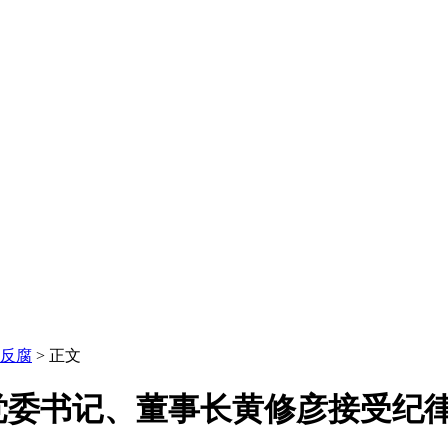
反腐
> 正文
党委书记、董事长黄修彦接受纪