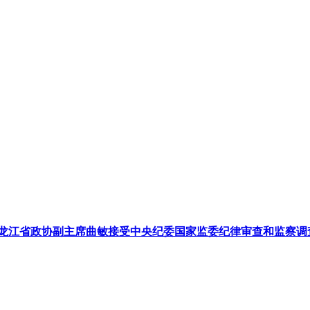
龙江省政协副主席曲敏接受中央纪委国家监委纪律审查和监察调