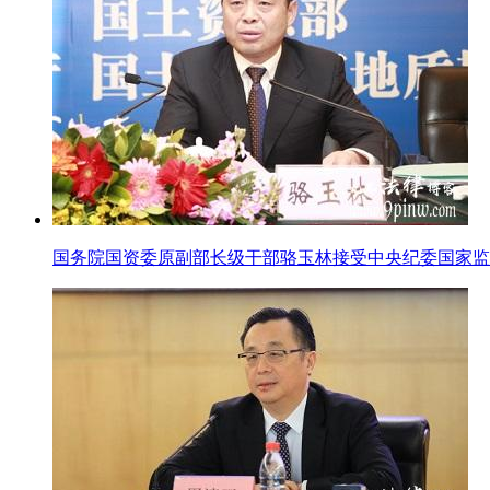
国务院国资委原副部长级干部骆玉林接受中央纪委国家监