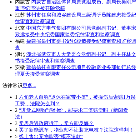
内蒙古
内蒙古自治区体育局原党组成员、副局长吴刚严
重违纪违法被开除党籍
江苏
苏州市住房和城乡建设局三级调研员陈建忠接受纪
律审查和监察调查
北京
中国东方电气集团有限公司原党组副书记、董事宋
致远接受中央纪委国家监委纪律审查和监察调查
福建
福建省泉州市委书记张毅恭接受纪律审查和监察调
查
湖北
湖北省武汉市人大常委会党组副书记、副主任林文
书接受纪律审查和监察调查
安徽
建信信托有限责任公司项目投融资业务部执行总经
理夏天接受监察调查
法律常识
更多...
1
六旬老人自称“退休在家带小孩”，被撞伤后索赔1万误
工费，法院怎么判？
2
“进货式网购”遇纠纷，能要求三倍赔偿吗（新闻看
法）
3
卖房后遇政府拆迁，卖方能反悔？
4
买了新能源车，物业却不让装充电桩？法院这样判！
5
线上售出宠物能否“概不退款”