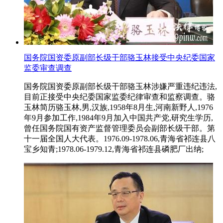
国务院国资委原副部长级干部骆玉林接受中央纪委国家
监委审查调查
国务院国资委原副部长级干部骆玉林涉嫌严重违纪违法,
目前正接受中央纪委国家监委纪律审查和监察调查。骆
玉林简历骆玉林,男,汉族,1958年8月生,河南新野人,1976
年9月参加工作,1984年9月加入中国共产党,研究生学历,
曾任国务院国有资产监督管理委员会副部长级干部。第
十一届全国人大代表。1976.09-1978.06,青海省祁连县八
宝乡知青;1978.06-1979.12,青海省祁连县磷肥厂出纳;