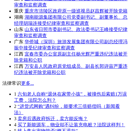
审查和监察调查
重庆
重庆市涪陵区政府原一级巡视员赵昌辉被开除党籍
湖南
湖南能源集团有限公司党委副书记、副董事长、总
经理胡瑞连接受纪律审查和监察调查
山东
山东省日照市委副书记、政法委书记王峰接受纪律
审查和监察调查
广东
华侨城（深圳）旅游发展集团有限公司副总经理冯
振中接受纪律审查和监察调查
江西
宜春市委办公室原副主任杨光辉严重违纪违法被开
除党籍和公职
江西
万安县人民政府原党组成员、副县长郭诗宙严重违
纪违法被开除党籍和公职
法律常识
更多...
1
六旬老人自称“退休在家带小孩”，被撞伤后索赔1万误
工费，法院怎么判？
2
“进货式网购”遇纠纷，能要求三倍赔偿吗（新闻看
法）
3
卖房后遇政府拆迁，卖方能反悔？
4
买了新能源车，物业却不让装充电桩？法院这样判！
5
线上售出宠物能否“概不退款”