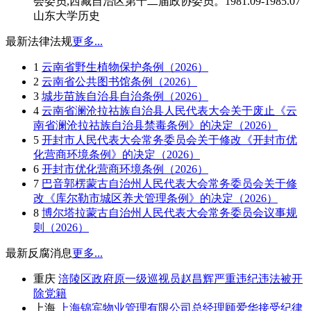
会委员,西藏自治区第十二届政协委员。1981.09-1985.07
山东大学历史
最新法律法规
更多...
1
云南省野生植物保护条例（2026）
2
云南省公共图书馆条例（2026）
3
城步苗族自治县自治条例（2026）
4
云南省澜沧拉祜族自治县人民代表大会关于废止《云
南省澜沧拉祜族自治县禁毒条例》的决定（2026）
5
开封市人民代表大会常务委员会关于修改《开封市优
化营商环境条例》的决定（2026）
6
开封市优化营商环境条例（2026）
7
巴音郭楞蒙古自治州人民代表大会常务委员会关于修
改《库尔勒市城区养犬管理条例》的决定（2026）
8
博尔塔拉蒙古自治州人民代表大会常务委员会议事规
则（2026）
最新反腐消息
更多...
重庆
涪陵区政府原一级巡视员赵昌辉严重违纪违法被开
除党籍
上海
上海锦宾物业管理有限公司总经理顾爱华接受纪律