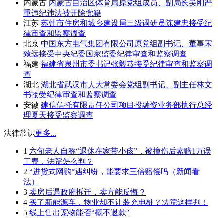
内蒙古
内蒙古自治区体育局原党组成员、副局长吴刚严
重违纪违法被开除党籍
江苏
苏州市住房和城乡建设局三级调研员陈建忠接受纪
律审查和监察调查
北京
中国东方电气集团有限公司原党组副书记、董事宋
致远接受中央纪委国家监委纪律审查和监察调查
福建
福建省泉州市委书记张毅恭接受纪律审查和监察调
查
湖北
湖北省武汉市人大常委会党组副书记、副主任林文
书接受纪律审查和监察调查
安徽
建信信托有限责任公司项目投融资业务部执行总经
理夏天接受监察调查
法律常识
更多...
1
六旬老人自称“退休在家带小孩”，被撞伤后索赔1万误
工费，法院怎么判？
2
“进货式网购”遇纠纷，能要求三倍赔偿吗（新闻看
法）
3
卖房后遇政府拆迁，卖方能反悔？
4
买了新能源车，物业却不让装充电桩？法院这样判！
5
线上售出宠物能否“概不退款”