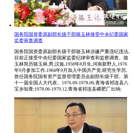
国务院国资委原副部长级干部骆玉林接受中央纪委国家
监委审查调查
国务院国资委原副部长级干部骆玉林涉嫌严重违纪违法,
目前正接受中央纪委国家监委纪律审查和监察调查。骆
玉林简历骆玉林,男,汉族,1958年8月生,河南新野人,1976
年9月参加工作,1984年9月加入中国共产党,研究生学历,
曾任国务院国有资产监督管理委员会副部长级干部。第
十一届全国人大代表。1976.09-1978.06,青海省祁连县八
宝乡知青;1978.06-1979.12,青海省祁连县磷肥厂出纳;