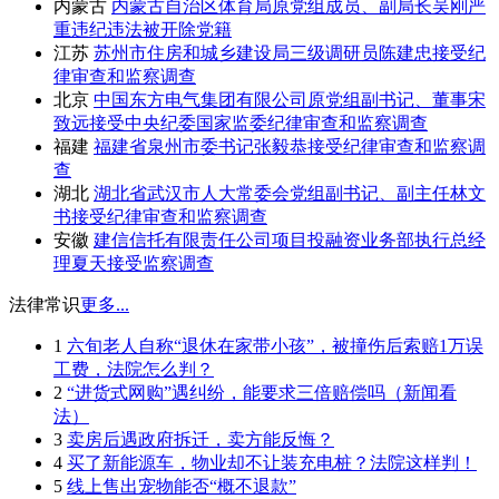
内蒙古
内蒙古自治区体育局原党组成员、副局长吴刚严
重违纪违法被开除党籍
江苏
苏州市住房和城乡建设局三级调研员陈建忠接受纪
律审查和监察调查
北京
中国东方电气集团有限公司原党组副书记、董事宋
致远接受中央纪委国家监委纪律审查和监察调查
福建
福建省泉州市委书记张毅恭接受纪律审查和监察调
查
湖北
湖北省武汉市人大常委会党组副书记、副主任林文
书接受纪律审查和监察调查
安徽
建信信托有限责任公司项目投融资业务部执行总经
理夏天接受监察调查
法律常识
更多...
1
六旬老人自称“退休在家带小孩”，被撞伤后索赔1万误
工费，法院怎么判？
2
“进货式网购”遇纠纷，能要求三倍赔偿吗（新闻看
法）
3
卖房后遇政府拆迁，卖方能反悔？
4
买了新能源车，物业却不让装充电桩？法院这样判！
5
线上售出宠物能否“概不退款”