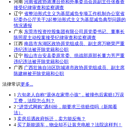
河南
河南省政协港澳台侨和外事委员会原副主任张春香
接受纪律审查和监察调查
辽宁
省整治形式主义为基层减负专项工作机制办公室省
纪委办公厅关于2起整治形式主义为基层减负典型问题的
情况通报
广东
东莞市投资控股集团有限公司原党委书记、董事长
陈照星主动投案接受纪律审查和监察调查
江西
南昌市东湖区政协原党组成员、副主席万晓荣严重
违纪违法被开除党籍和公职
辽宁
鞍山市台安县委原常委、统战部原部长董力芳严重
违纪违法被开除党籍和公职
广西
广西壮族自治区防城港市政协原党组成员、副主席
陈建林被开除党籍和公职
法律常识
更多...
1
六旬老人自称“退休在家带小孩”，被撞伤后索赔1万误
工费，法院怎么判？
2
“进货式网购”遇纠纷，能要求三倍赔偿吗（新闻看
法）
3
卖房后遇政府拆迁，卖方能反悔？
4
买了新能源车，物业却不让装充电桩？法院这样判！