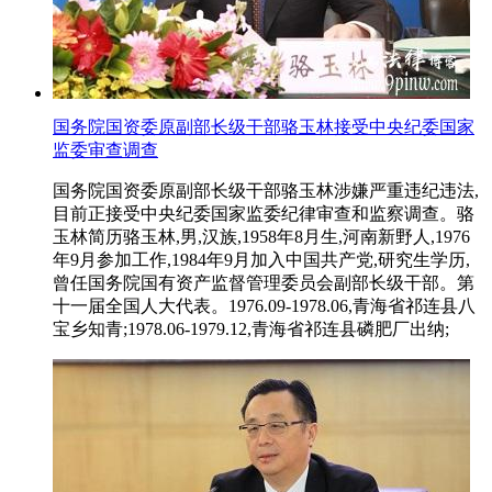
国务院国资委原副部长级干部骆玉林接受中央纪委国家
监委审查调查
国务院国资委原副部长级干部骆玉林涉嫌严重违纪违法,
目前正接受中央纪委国家监委纪律审查和监察调查。骆
玉林简历骆玉林,男,汉族,1958年8月生,河南新野人,1976
年9月参加工作,1984年9月加入中国共产党,研究生学历,
曾任国务院国有资产监督管理委员会副部长级干部。第
十一届全国人大代表。1976.09-1978.06,青海省祁连县八
宝乡知青;1978.06-1979.12,青海省祁连县磷肥厂出纳;