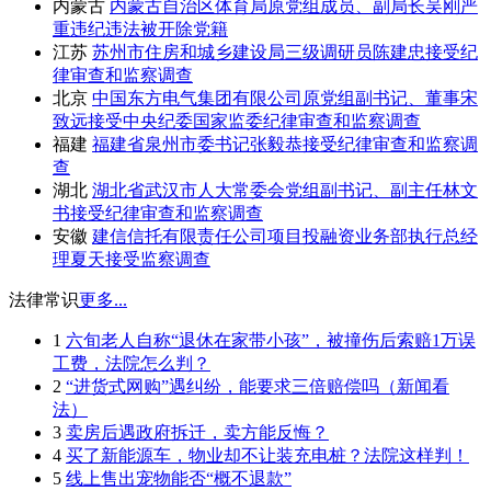
内蒙古
内蒙古自治区体育局原党组成员、副局长吴刚严
重违纪违法被开除党籍
江苏
苏州市住房和城乡建设局三级调研员陈建忠接受纪
律审查和监察调查
北京
中国东方电气集团有限公司原党组副书记、董事宋
致远接受中央纪委国家监委纪律审查和监察调查
福建
福建省泉州市委书记张毅恭接受纪律审查和监察调
查
湖北
湖北省武汉市人大常委会党组副书记、副主任林文
书接受纪律审查和监察调查
安徽
建信信托有限责任公司项目投融资业务部执行总经
理夏天接受监察调查
法律常识
更多...
1
六旬老人自称“退休在家带小孩”，被撞伤后索赔1万误
工费，法院怎么判？
2
“进货式网购”遇纠纷，能要求三倍赔偿吗（新闻看
法）
3
卖房后遇政府拆迁，卖方能反悔？
4
买了新能源车，物业却不让装充电桩？法院这样判！
5
线上售出宠物能否“概不退款”