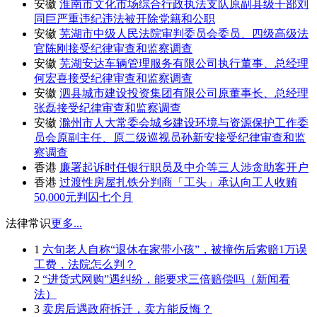
安徽
淮南市文化市场综合行政执法支队原副县级干部刘
同巨严重违纪违法被开除党籍和公职
安徽
芜湖市中级人民法院审判委员会委员、四级高级法
官陈刚接受纪律审查和监察调查
安徽
芜湖安达车辆管理服务有限公司执行董事、总经理
何宏喜接受纪律审查和监察调查
安徽
泗县城市建设投资集团有限公司原董事长、总经理
张磊接受纪律审查和监察调查
安徽
滁州市人大常委会城乡建设环境与资源保护工作委
员会原副主任、原二级巡视员孙新安接受纪律审查和监
察调查
香港
廉署起诉时任银行职员及中介等三人涉贪助客开户
香港
过渡性房屋扎铁分判商「工头」承认向工人收贿
50,000元判囚七个月
法律常识
更多...
1
六旬老人自称“退休在家带小孩”，被撞伤后索赔1万误
工费，法院怎么判？
2
“进货式网购”遇纠纷，能要求三倍赔偿吗（新闻看
法）
3
卖房后遇政府拆迁，卖方能反悔？