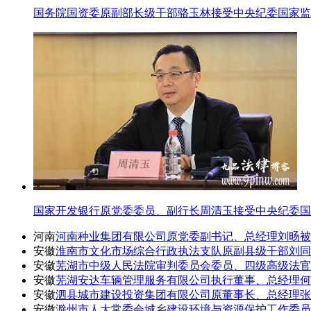
国务院国资委原副部长级干部骆玉林接受中央纪委国家监
国家开发银行原党委委员、副行长周清玉接受中央纪委国
河南
河南种业集团有限公司原党委副书记、总经理刘旸被
安徽
淮南市文化市场综合行政执法支队原副县级干部刘同
安徽
芜湖市中级人民法院审判委员会委员、四级高级法官
安徽
芜湖安达车辆管理服务有限公司执行董事、总经理何
安徽
泗县城市建设投资集团有限公司原董事长、总经理张
安徽
滁州市人大常委会城乡建设环境与资源保护工作委员