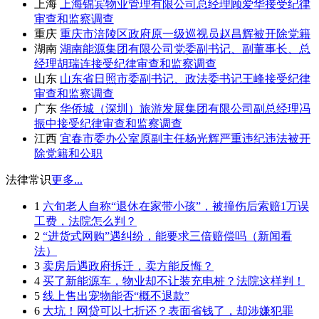
上海
上海锦宾物业管理有限公司总经理顾爱华接受纪律
审查和监察调查
重庆
重庆市涪陵区政府原一级巡视员赵昌辉被开除党籍
湖南
湖南能源集团有限公司党委副书记、副董事长、总
经理胡瑞连接受纪律审查和监察调查
山东
山东省日照市委副书记、政法委书记王峰接受纪律
审查和监察调查
广东
华侨城（深圳）旅游发展集团有限公司副总经理冯
振中接受纪律审查和监察调查
江西
宜春市委办公室原副主任杨光辉严重违纪违法被开
除党籍和公职
法律常识
更多...
1
六旬老人自称“退休在家带小孩”，被撞伤后索赔1万误
工费，法院怎么判？
2
“进货式网购”遇纠纷，能要求三倍赔偿吗（新闻看
法）
3
卖房后遇政府拆迁，卖方能反悔？
4
买了新能源车，物业却不让装充电桩？法院这样判！
5
线上售出宠物能否“概不退款”
6
大坑！网贷可以七折还？表面省钱了，却涉嫌犯罪