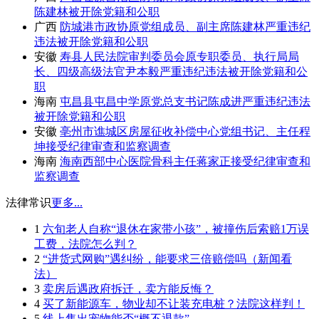
陈建林被开除党籍和公职
广西
防城港市政协原党组成员、副主席陈建林严重违纪
违法被开除党籍和公职
安徽
寿县人民法院审判委员会原专职委员、执行局局
长、四级高级法官尹本毅严重违纪违法被开除党籍和公
职
海南
屯昌县屯昌中学原党总支书记陈成进严重违纪违法
被开除党籍和公职
安徽
亳州市谯城区房屋征收补偿中心党组书记、主任程
坤接受纪律审查和监察调查
海南
海南西部中心医院骨科主任蒋家正接受纪律审查和
监察调查
法律常识
更多...
1
六旬老人自称“退休在家带小孩”，被撞伤后索赔1万误
工费，法院怎么判？
2
“进货式网购”遇纠纷，能要求三倍赔偿吗（新闻看
法）
3
卖房后遇政府拆迁，卖方能反悔？
4
买了新能源车，物业却不让装充电桩？法院这样判！
5
线上售出宠物能否“概不退款”