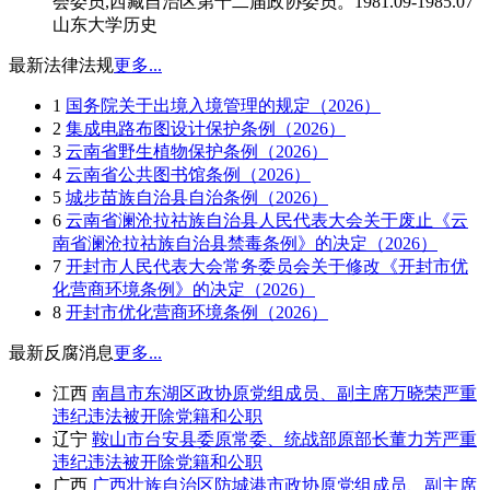
会委员,西藏自治区第十二届政协委员。1981.09-1985.07
山东大学历史
最新法律法规
更多...
1
国务院关于出境入境管理的规定（2026）
2
集成电路布图设计保护条例（2026）
3
云南省野生植物保护条例（2026）
4
云南省公共图书馆条例（2026）
5
城步苗族自治县自治条例（2026）
6
云南省澜沧拉祜族自治县人民代表大会关于废止《云
南省澜沧拉祜族自治县禁毒条例》的决定（2026）
7
开封市人民代表大会常务委员会关于修改《开封市优
化营商环境条例》的决定（2026）
8
开封市优化营商环境条例（2026）
最新反腐消息
更多...
江西
南昌市东湖区政协原党组成员、副主席万晓荣严重
违纪违法被开除党籍和公职
辽宁
鞍山市台安县委原常委、统战部原部长董力芳严重
违纪违法被开除党籍和公职
广西
广西壮族自治区防城港市政协原党组成员、副主席