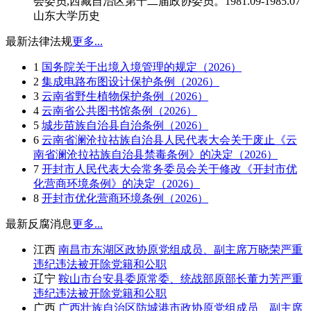
会委员,西藏自治区第十二届政协委员。1981.09-1985.07
山东大学历史
最新法律法规
更多...
1
国务院关于出境入境管理的规定（2026）
2
集成电路布图设计保护条例（2026）
3
云南省野生植物保护条例（2026）
4
云南省公共图书馆条例（2026）
5
城步苗族自治县自治条例（2026）
6
云南省澜沧拉祜族自治县人民代表大会关于废止《云
南省澜沧拉祜族自治县禁毒条例》的决定（2026）
7
开封市人民代表大会常务委员会关于修改《开封市优
化营商环境条例》的决定（2026）
8
开封市优化营商环境条例（2026）
最新反腐消息
更多...
江西
南昌市东湖区政协原党组成员、副主席万晓荣严重
违纪违法被开除党籍和公职
辽宁
鞍山市台安县委原常委、统战部原部长董力芳严重
违纪违法被开除党籍和公职
广西
广西壮族自治区防城港市政协原党组成员、副主席