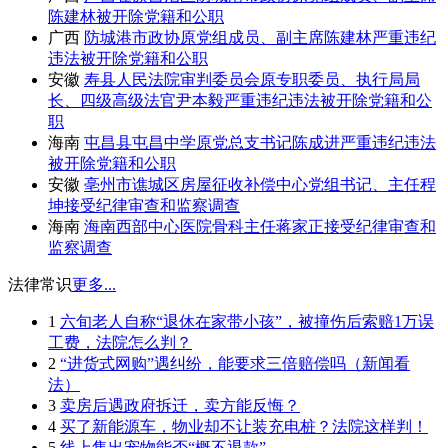
陈建林被开除党籍和公职
广西
防城港市政协原党组成员、副主席陈建林严重违纪
违法被开除党籍和公职
安徽
寿县人民法院审判委员会原专职委员、执行局局
长、四级高级法官尹本毅严重违纪违法被开除党籍和公
职
海南
屯昌县屯昌中学原党总支书记陈成进严重违纪违法
被开除党籍和公职
安徽
亳州市谯城区房屋征收补偿中心党组书记、主任程
坤接受纪律审查和监察调查
海南
海南西部中心医院骨科主任蒋家正接受纪律审查和
监察调查
法律常识
更多...
1
六旬老人自称“退休在家带小孩”，被撞伤后索赔1万误
工费，法院怎么判？
2
“进货式网购”遇纠纷，能要求三倍赔偿吗（新闻看
法）
3
卖房后遇政府拆迁，卖方能反悔？
4
买了新能源车，物业却不让装充电桩？法院这样判！
5
线上售出宠物能否“概不退款”