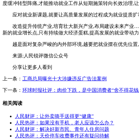
度缓冲转型阵痛,才能推动就业工作从短期施策转向长效治理,让
应对就业新课题,就要让高质量发展的过程成为就业提质扩
改造提升传统产业,培育壮大新兴产业,布局建设未来产业
新的就业增长点,只有持续做大经济蛋糕,提高发展的就业带动力
越是面对复杂严峻的内外部环境,越要把就业摆在优先位置,
来源:人民锐评微信公众号
分享让更多人看到
上一条：
工商总局曝光十大涉嫌违反广告法案例
下一条：
环球时报社评：肉价下跌，是中国消费者“舍不得花钱
相关阅读
人民财评：让外卖骑手送得更“健康”
人民热评：如果没有手机，老人应该怎么办？
人民财评：解决好新市民、青年人住房问题
人民热评：天价停车收费事件还有疑问待解