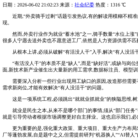
日期：
2026-06-02 21:02:23
来源：
社会纪委
热度：
1316 ℃
近期,“外卖骑手过剩”话题引发热议,有的解读用模糊不精
现。
然而,外卖行业作为就业“蓄水池”之一,骑手数量“水位上涨
很多人宁愿去送外卖也不愿意进工厂,依然是人力资源供需不匹
从根本上讲,必须从破解“有活没人干”入手,解决“有人没活
“有活没人干”的本质不是“缺人”,而是“缺好活”,或缺
面,新技术新产业催生出大量新的用工需求,数据标注员、模型训
需要深入分析一些行业出现用工缺口的原因,改造那些需要
需求新岗位,才能有效解决“有人没活干”的问题。
这是一项系统工程,必须跳出“就就业抓就业”的狭隘思维,树
就业是民生之本,从来不是哪个部门的事情,须从“部门任务”
就是引导劳动者根据市场调整更好自主择业。这也启示我们,必
更为重要的是,强化重大政策、重大项目、重大生产力布局
厂等蓬勃发展,自是题中之义,但需提前研判“机器换人”“AI替