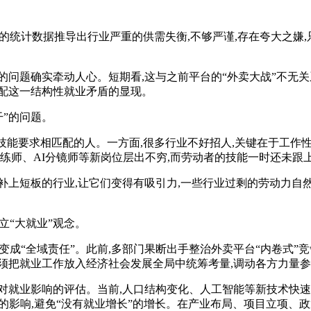
准的统计数据推导出行业严重的供需失衡,不够严谨,存在夸大之嫌
”的问题确实牵动人心。短期看,这与之前平台的“外卖大战”不无关
配这一结构性就业矛盾的显现。
干”的问题。
与岗位技能要求相匹配的人。一方面,很多行业不好招人,关键在于工
练师、AI分镜师等新岗位层出不穷,而劳动者的技能一时还未跟
补上短板的行业,让它们变得有吸引力,一些行业过剩的劳动力自然
立“大就业”观念。
变成“全域责任”。此前,多部门果断出手整治外卖平台“内卷式”竞
须把就业工作放入经济社会发展全局中统筹考量,调动各方力量参
对就业影响的评估。当前,人口结构变化、人工智能等新技术快
人”的影响,避免“没有就业增长”的增长。在产业布局、项目立项、