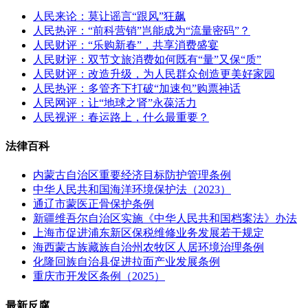
人民来论：莫让谣言“跟风”狂飙
人民热评：“前科营销”岂能成为“流量密码”？
人民财评：“乐购新春”，共享消费盛宴
人民财评：双节文旅消费如何既有“量”又保“质”
人民财评：改造升级，为人民群众创造更美好家园
人民热评：多管齐下打破“加速包”购票神话
人民网评：让“地球之肾”永葆活力
人民视评：春运路上，什么最重要？
法律百科
内蒙古自治区重要经济目标防护管理条例
中华人民共和国海洋环境保护法（2023）
通辽市蒙医正骨保护条例
新疆维吾尔自治区实施《中华人民共和国档案法》办法
上海市促进浦东新区保税维修业务发展若干规定
海西蒙古族藏族自治州农牧区人居环境治理条例
化隆回族自治县促进拉面产业发展条例
重庆市开发区条例（2025）
最新反腐