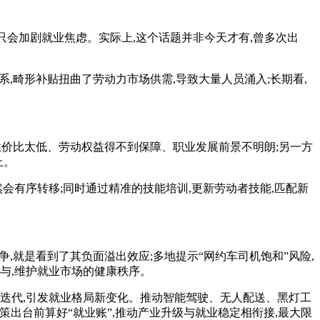
,只会加剧就业焦虑。实际上,这个话题并非今天才有,曾多次出
系,畸形补贴扭曲了劳动力市场供需,导致大量人员涌入;长期看,
作性价比太低、劳动权益得不到保障、职业发展前景不明朗;另一方
上。
会有序转移;同时通过精准的技能培训,更新劳动者技能,匹配新
争,就是看到了其负面溢出效应;多地提示“网约车司机饱和”风险,
与,维护就业市场的健康秩序。
速迭代,引发就业格局新变化。推动智能驾驶、无人配送、黑灯工
政策出台前算好“就业账”,推动产业升级与就业稳定相衔接,最大限