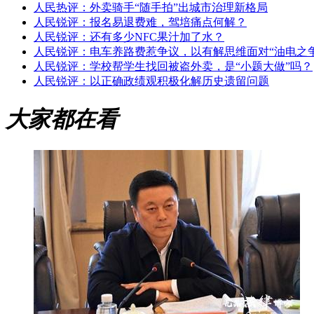
人民热评：外卖骑手“随手拍”出城市治理新格局
人民锐评：报名易退费难，驾培痛点何解？
人民锐评：还有多少NFC果汁加了水？
人民锐评：电车养路费惹争议，以有解思维面对“油电之争
人民锐评：学校帮学生找回被盗外卖，是“小题大做”吗？
人民锐评：以正确政绩观积极化解历史遗留问题
大家都在看