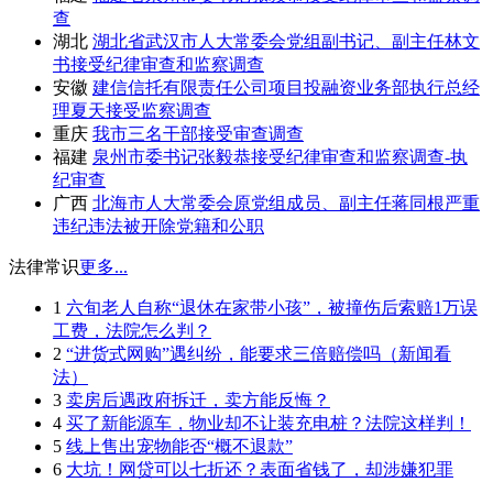
查
湖北
湖北省武汉市人大常委会党组副书记、副主任林文
书接受纪律审查和监察调查
安徽
建信信托有限责任公司项目投融资业务部执行总经
理夏天接受监察调查
重庆
我市三名干部接受审查调查
福建
泉州市委书记张毅恭接受纪律审查和监察调查-执
纪审查
广西
北海市人大常委会原党组成员、副主任蒋同根严重
违纪违法被开除党籍和公职
法律常识
更多...
1
六旬老人自称“退休在家带小孩”，被撞伤后索赔1万误
工费，法院怎么判？
2
“进货式网购”遇纠纷，能要求三倍赔偿吗（新闻看
法）
3
卖房后遇政府拆迁，卖方能反悔？
4
买了新能源车，物业却不让装充电桩？法院这样判！
5
线上售出宠物能否“概不退款”
6
大坑！网贷可以七折还？表面省钱了，却涉嫌犯罪