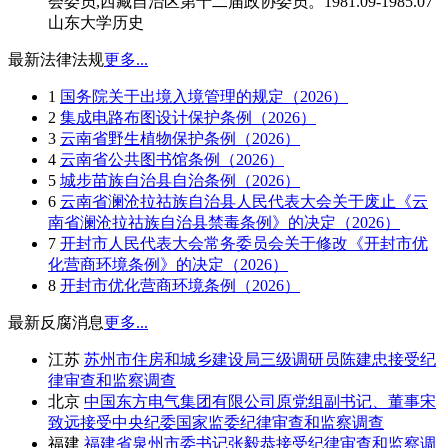
会委员,西藏自治区第十二届政协委员。1981.09-1985.07
山东大学历史
最新法律法规
更多...
1
国务院关于出境入境管理的规定（2026）
2
集成电路布图设计保护条例（2026）
3
云南省野生植物保护条例（2026）
4
云南省公共图书馆条例（2026）
5
城步苗族自治县自治条例（2026）
6
云南省澜沧拉祜族自治县人民代表大会关于废止《云
南省澜沧拉祜族自治县禁毒条例》的决定（2026）
7
开封市人民代表大会常务委员会关于修改《开封市优
化营商环境条例》的决定（2026）
8
开封市优化营商环境条例（2026）
最新反腐消息
更多...
江苏
苏州市住房和城乡建设局三级调研员陈建忠接受纪
律审查和监察调查
北京
中国东方电气集团有限公司原党组副书记、董事宋
致远接受中央纪委国家监委纪律审查和监察调查
福建
福建省泉州市委书记张毅恭接受纪律审查和监察调