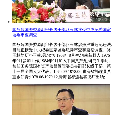
国务院国资委原副部长级干部骆玉林接受中央纪委国家
监委审查调查
国务院国资委原副部长级干部骆玉林涉嫌严重违纪违法,
目前正接受中央纪委国家监委纪律审查和监察调查。骆
玉林简历骆玉林,男,汉族,1958年8月生,河南新野人,1976
年9月参加工作,1984年9月加入中国共产党,研究生学历,
曾任国务院国有资产监督管理委员会副部长级干部。第
十一届全国人大代表。1976.09-1978.06,青海省祁连县八
宝乡知青;1978.06-1979.12,青海省祁连县磷肥厂出纳;