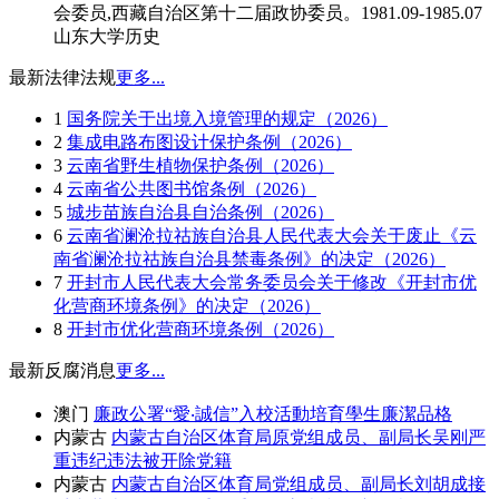
会委员,西藏自治区第十二届政协委员。1981.09-1985.07
山东大学历史
最新法律法规
更多...
1
国务院关于出境入境管理的规定（2026）
2
集成电路布图设计保护条例（2026）
3
云南省野生植物保护条例（2026）
4
云南省公共图书馆条例（2026）
5
城步苗族自治县自治条例（2026）
6
云南省澜沧拉祜族自治县人民代表大会关于废止《云
南省澜沧拉祜族自治县禁毒条例》的决定（2026）
7
开封市人民代表大会常务委员会关于修改《开封市优
化营商环境条例》的决定（2026）
8
开封市优化营商环境条例（2026）
最新反腐消息
更多...
澳门
廉政公署“愛‧誠信”入校活動培育學生廉潔品格
内蒙古
内蒙古自治区体育局原党组成员、副局长吴刚严
重违纪违法被开除党籍
内蒙古
内蒙古自治区体育局党组成员、副局长刘胡成接