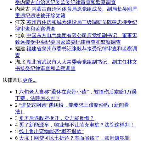
受内蒙古自治区纪委监委纪律审查和监察调查
内蒙古
内蒙古自治区体育局原党组成员、副局长吴刚严
重违纪违法被开除党籍
江苏
苏州市住房和城乡建设局三级调研员陈建忠接受纪
律审查和监察调查
北京
中国东方电气集团有限公司原党组副书记、董事宋
致远接受中央纪委国家监委纪律审查和监察调查
福建
福建省泉州市委书记张毅恭接受纪律审查和监察调
查
湖北
湖北省武汉市人大常委会党组副书记、副主任林文
书接受纪律审查和监察调查
法律常识
更多...
1
六旬老人自称“退休在家带小孩”，被撞伤后索赔1万误
工费，法院怎么判？
2
“进货式网购”遇纠纷，能要求三倍赔偿吗（新闻看
法）
3
卖房后遇政府拆迁，卖方能反悔？
4
买了新能源车，物业却不让装充电桩？法院这样判！
5
线上售出宠物能否“概不退款”
6
大坑！网贷可以七折还？表面省钱了，却涉嫌犯罪