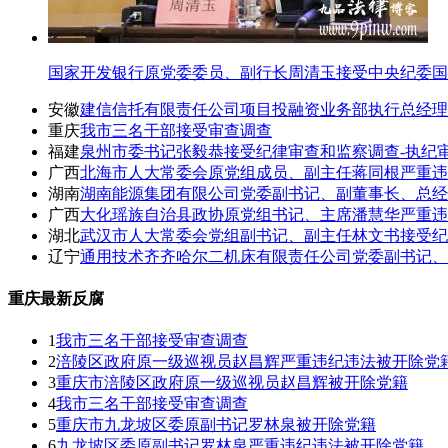
国家开发银行原党委委员、副行长周清玉接受中央纪委国
安徽
建信信托有限责任公司项目投融资业务部执行总经理
重庆
我市三名干部接受审查调查
福建
泉州市委书记张毅恭接受纪律审查和监察调查-执纪
广西
北海市人大常委会原党组成员、副主任蒋同根严重违
湖南
湖南能源集团有限公司党委副书记、副董事长、总经
广西
大化瑶族自治县政协原党组书记、主席潘慧华严重违
湖北
武汉市人大常委会党组副书记、副主任林文书接受纪
辽宁
通用技术齐齐哈尔二机床有限责任公司党委副书记
重庆最新反腐
1
我市三名干部接受审查调查
2
涪陵区政府原一级巡视员赵昌辉严重违纪违法被开除党
3
重庆市涪陵区政府原一级巡视员赵昌辉被开除党籍
4
我市三名干部接受审查调查
5
重庆市九龙坡区委原副书记罗林泉被开除党籍
6
九龙坡区委原副书记罗林泉严重违纪违法被开除党籍