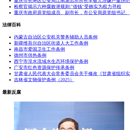
重庆市长寿区公安局江南派出所所长李银元涉嫌严重违纪
检察官揭示六种腐败潜规则:"借钱"受贿实为权力寻租
重庆市政府原党组成员、副市长，市公安局原党组书记、
法律百科
内蒙古自治区公安机关警务辅助人员条例
新疆维吾尔自治区街道人大工作条例
南昌市爱国卫生工作条例
德州市供热条例
西宁市湟水流域水生态环境保护条例
广安市红色资源保护传承条例
甘肃省人民代表大会常务委员会关于修改《甘肃省组织实
吉林省文物保护条例（2025）
最新反腐