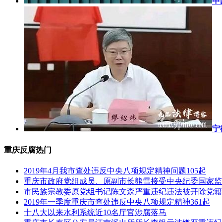
中
宁
重庆反腐热门
2019年4月我市查处违反中央八项规定精神问题105起
重庆市政府党组成员、原副市长熊雪接受中央纪委国家监
市民族宗教委原党组书记陈文森严重违纪违法被开除党籍
2019年一季度重庆市查处违反中央八项规定精神361起
十八大以来水利系统近10名厅官涉腐落马