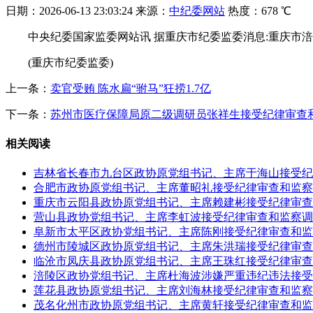
日期：
2026-06-13 23:03:24
来源：
中纪委网站
热度：
678 ℃
中央纪委国家监委网站讯 据重庆市纪委监委消息:重庆市
(重庆市纪委监委)
上一条：
卖官受贿 陈水扁“驸马”狂捞1.7亿
下一条：
苏州市医疗保障局原二级调研员张祥生接受纪律审查
相关阅读
吉林省长春市九台区政协原党组书记、主席于海山接受纪
合肥市政协原党组书记、主席董昭礼接受纪律审查和监察
重庆市云阳县政协原党组书记、主席赖建彬接受纪律审查
营山县政协党组书记、主席李虹波接受纪律审查和监察调
阜新市太平区政协党组书记、主席陈刚接受纪律审查和监
德州市陵城区政协原党组书记、主席朱洪瑞接受纪律审查
临沧市凤庆县政协原党组书记、主席王珠红接受纪律审查
涪陵区政协党组书记、主席杜海波涉嫌严重违纪违法接受
莲花县政协原党组书记、主席刘海林接受纪律审查和监察
茂名化州市政协原党组书记、主席黄轩接受纪律审查和监