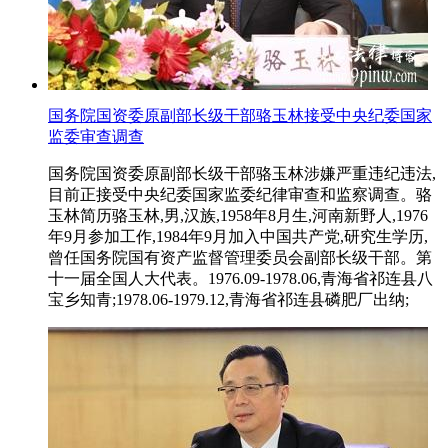
国务院国资委原副部长级干部骆玉林接受中央纪委国家
监委审查调查
国务院国资委原副部长级干部骆玉林涉嫌严重违纪违法,
目前正接受中央纪委国家监委纪律审查和监察调查。骆
玉林简历骆玉林,男,汉族,1958年8月生,河南新野人,1976
年9月参加工作,1984年9月加入中国共产党,研究生学历,
曾任国务院国有资产监督管理委员会副部长级干部。第
十一届全国人大代表。1976.09-1978.06,青海省祁连县八
宝乡知青;1978.06-1979.12,青海省祁连县磷肥厂出纳;