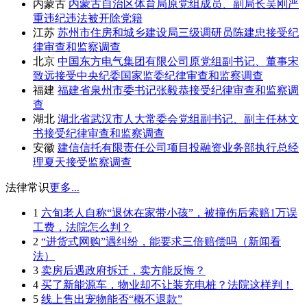
内蒙古
内蒙古自治区体育局原党组成员、副局长吴刚严
重违纪违法被开除党籍
江苏
苏州市住房和城乡建设局三级调研员陈建忠接受纪
律审查和监察调查
北京
中国东方电气集团有限公司原党组副书记、董事宋
致远接受中央纪委国家监委纪律审查和监察调查
福建
福建省泉州市委书记张毅恭接受纪律审查和监察调
查
湖北
湖北省武汉市人大常委会党组副书记、副主任林文
书接受纪律审查和监察调查
安徽
建信信托有限责任公司项目投融资业务部执行总经
理夏天接受监察调查
法律常识
更多...
1
六旬老人自称“退休在家带小孩”，被撞伤后索赔1万误
工费，法院怎么判？
2
“进货式网购”遇纠纷，能要求三倍赔偿吗（新闻看
法）
3
卖房后遇政府拆迁，卖方能反悔？
4
买了新能源车，物业却不让装充电桩？法院这样判！
5
线上售出宠物能否“概不退款”