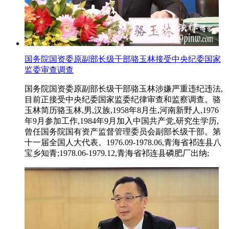
国务院国资委原副部长级干部骆玉林接受中央纪委国家
监委审查调查
国务院国资委原副部长级干部骆玉林涉嫌严重违纪违法,
目前正接受中央纪委国家监委纪律审查和监察调查。骆
玉林简历骆玉林,男,汉族,1958年8月生,河南新野人,1976
年9月参加工作,1984年9月加入中国共产党,研究生学历,
曾任国务院国有资产监督管理委员会副部长级干部。第
十一届全国人大代表。1976.09-1978.06,青海省祁连县八
宝乡知青;1978.06-1979.12,青海省祁连县磷肥厂出纳;