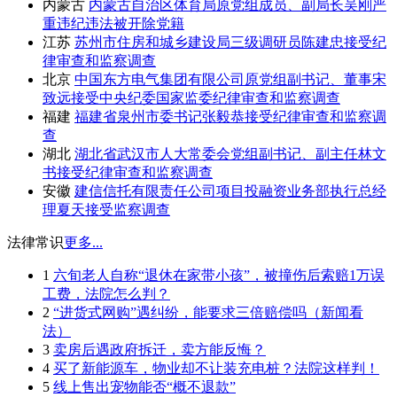
内蒙古
内蒙古自治区体育局原党组成员、副局长吴刚严
重违纪违法被开除党籍
江苏
苏州市住房和城乡建设局三级调研员陈建忠接受纪
律审查和监察调查
北京
中国东方电气集团有限公司原党组副书记、董事宋
致远接受中央纪委国家监委纪律审查和监察调查
福建
福建省泉州市委书记张毅恭接受纪律审查和监察调
查
湖北
湖北省武汉市人大常委会党组副书记、副主任林文
书接受纪律审查和监察调查
安徽
建信信托有限责任公司项目投融资业务部执行总经
理夏天接受监察调查
法律常识
更多...
1
六旬老人自称“退休在家带小孩”，被撞伤后索赔1万误
工费，法院怎么判？
2
“进货式网购”遇纠纷，能要求三倍赔偿吗（新闻看
法）
3
卖房后遇政府拆迁，卖方能反悔？
4
买了新能源车，物业却不让装充电桩？法院这样判！
5
线上售出宠物能否“概不退款”