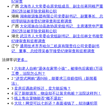
纪审查
广西
北海市人大常委会原党组成员、副主任蒋同根严重
违纪违法被开除党籍和公职
湖南
湖南能源集团有限公司党委副书记、副董事长、总
经理胡瑞连接受纪律审查和监察调查
广西
大化瑶族自治县政协原党组书记、主席潘慧华严重
违纪违法被开除党籍和公职
湖北
武汉市人大常委会党组副书记、副主任林文书接受
纪律审查和监察调查
辽宁
通用技术齐齐哈尔二机床有限责任公司党委副书
记、董事、总经理吴春宇接受纪律审查和监察调查
法律常识
更多...
1
六旬老人自称“退休在家带小孩”，被撞伤后索赔1万误
工费，法院怎么判？
2
“进货式网购”遇纠纷，能要求三倍赔偿吗（新闻看
法）
3
卖房后遇政府拆迁，卖方能反悔？
4
买了新能源车，物业却不让装充电桩？法院这样判！
5
线上售出宠物能否“概不退款”
6
大坑！网贷可以七折还？表面省钱了，却涉嫌犯罪