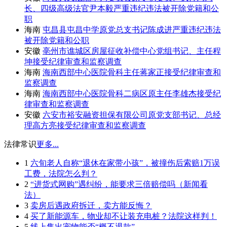
长、四级高级法官尹本毅严重违纪违法被开除党籍和公
职
海南
屯昌县屯昌中学原党总支书记陈成进严重违纪违法
被开除党籍和公职
安徽
亳州市谯城区房屋征收补偿中心党组书记、主任程
坤接受纪律审查和监察调查
海南
海南西部中心医院骨科主任蒋家正接受纪律审查和
监察调查
海南
海南西部中心医院骨科二病区原主任李雄杰接受纪
律审查和监察调查
安徽
六安市裕安融资担保有限公司原党支部书记、总经
理高方亮接受纪律审查和监察调查
法律常识
更多...
1
六旬老人自称“退休在家带小孩”，被撞伤后索赔1万误
工费，法院怎么判？
2
“进货式网购”遇纠纷，能要求三倍赔偿吗（新闻看
法）
3
卖房后遇政府拆迁，卖方能反悔？
4
买了新能源车，物业却不让装充电桩？法院这样判！
5
线上售出宠物能否“概不退款”