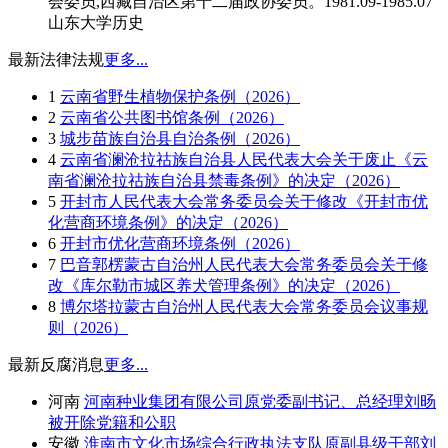
会委员,西藏自治区第十二届政协委员。1981.09-1985.07
山东大学历史
最新法律法规
更多...
1
云南省野生植物保护条例（2026）
2
云南省公共图书馆条例（2026）
3
城步苗族自治县自治条例（2026）
4
云南省澜沧拉祜族自治县人民代表大会关于废止《云
南省澜沧拉祜族自治县禁毒条例》的决定（2026）
5
开封市人民代表大会常务委员会关于修改《开封市优
化营商环境条例》的决定（2026）
6
开封市优化营商环境条例（2026）
7
巴音郭楞蒙古自治州人民代表大会常务委员会关于修
改《库尔勒市城区养犬管理条例》的决定（2026）
8
博尔塔拉蒙古自治州人民代表大会常务委员会议事规
则（2026）
最新反腐消息
更多...
河南
河南种业集团有限公司原党委副书记、总经理刘旸
被开除党籍和公职
安徽
淮南市文化市场综合行政执法支队原副县级干部刘