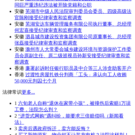
同巨严重违纪违法被开除党籍和公职
安徽
芜湖市中级人民法院审判委员会委员、四级高级法
官陈刚接受纪律审查和监察调查
安徽
芜湖安达车辆管理服务有限公司执行董事、总经理
何宏喜接受纪律审查和监察调查
安徽
泗县城市建设投资集团有限公司原董事长、总经理
张磊接受纪律审查和监察调查
安徽
滁州市人大常委会城乡建设环境与资源保护工作委
员会原副主任、原二级巡视员孙新安接受纪律审查和监
察调查
香港
廉署起诉时任银行职员及中介等三人涉贪助客开户
香港
过渡性房屋扎铁分判商「工头」承认向工人收贿
50,000元判囚七个月
法律常识
更多...
1
六旬老人自称“退休在家带小孩”，被撞伤后索赔1万误
工费，法院怎么判？
2
“进货式网购”遇纠纷，能要求三倍赔偿吗（新闻看
法）
3
卖房后遇政府拆迁，卖方能反悔？
4
买了新能源车，物业却不让装充电桩？法院这样判！