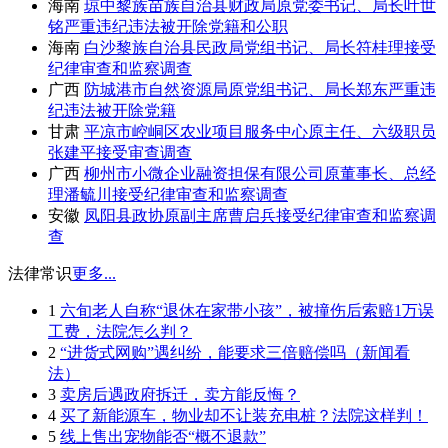
海南
琼中黎族苗族自治县财政局原党委书记、局长叶世
铭严重违纪违法被开除党籍和公职
海南
白沙黎族自治县民政局党组书记、局长符桂理接受
纪律审查和监察调查
广西
防城港市自然资源局原党组书记、局长郑东严重违
纪违法被开除党籍
甘肃
平凉市崆峒区农业项目服务中心原主任、六级职员
张建平接受审查调查
广西
柳州市小微企业融资担保有限公司原董事长、总经
理潘毓川接受纪律审查和监察调查
安徽
凤阳县政协原副主席曹启兵接受纪律审查和监察调
查
法律常识
更多...
1
六旬老人自称“退休在家带小孩”，被撞伤后索赔1万误
工费，法院怎么判？
2
“进货式网购”遇纠纷，能要求三倍赔偿吗（新闻看
法）
3
卖房后遇政府拆迁，卖方能反悔？
4
买了新能源车，物业却不让装充电桩？法院这样判！
5
线上售出宠物能否“概不退款”