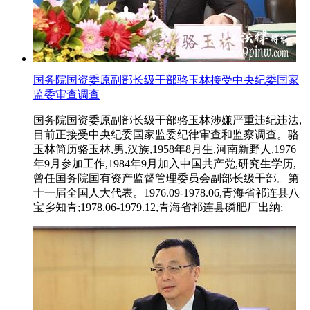
国务院国资委原副部长级干部骆玉林接受中央纪委国家
监委审查调查
国务院国资委原副部长级干部骆玉林涉嫌严重违纪违法,
目前正接受中央纪委国家监委纪律审查和监察调查。骆
玉林简历骆玉林,男,汉族,1958年8月生,河南新野人,1976
年9月参加工作,1984年9月加入中国共产党,研究生学历,
曾任国务院国有资产监督管理委员会副部长级干部。第
十一届全国人大代表。1976.09-1978.06,青海省祁连县八
宝乡知青;1978.06-1979.12,青海省祁连县磷肥厂出纳;