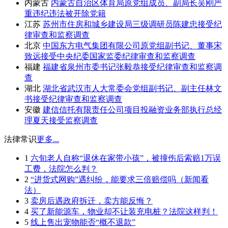
内蒙古
内蒙古自治区体育局原党组成员、副局长吴刚严
重违纪违法被开除党籍
江苏
苏州市住房和城乡建设局三级调研员陈建忠接受纪
律审查和监察调查
北京
中国东方电气集团有限公司原党组副书记、董事宋
致远接受中央纪委国家监委纪律审查和监察调查
福建
福建省泉州市委书记张毅恭接受纪律审查和监察调
查
湖北
湖北省武汉市人大常委会党组副书记、副主任林文
书接受纪律审查和监察调查
安徽
建信信托有限责任公司项目投融资业务部执行总经
理夏天接受监察调查
法律常识
更多...
1
六旬老人自称“退休在家带小孩”，被撞伤后索赔1万误
工费，法院怎么判？
2
“进货式网购”遇纠纷，能要求三倍赔偿吗（新闻看
法）
3
卖房后遇政府拆迁，卖方能反悔？
4
买了新能源车，物业却不让装充电桩？法院这样判！
5
线上售出宠物能否“概不退款”