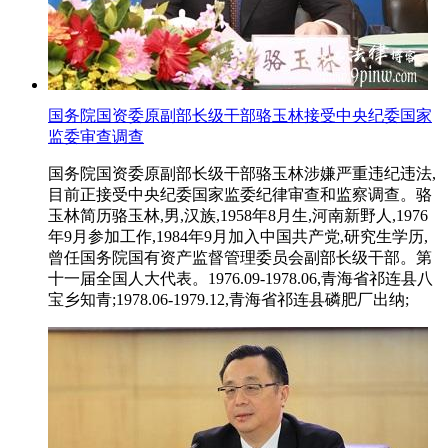
国务院国资委原副部长级干部骆玉林接受中央纪委国家
监委审查调查
国务院国资委原副部长级干部骆玉林涉嫌严重违纪违法,
目前正接受中央纪委国家监委纪律审查和监察调查。骆
玉林简历骆玉林,男,汉族,1958年8月生,河南新野人,1976
年9月参加工作,1984年9月加入中国共产党,研究生学历,
曾任国务院国有资产监督管理委员会副部长级干部。第
十一届全国人大代表。1976.09-1978.06,青海省祁连县八
宝乡知青;1978.06-1979.12,青海省祁连县磷肥厂出纳;