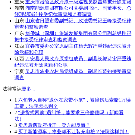
重庆
重庆市涪陵区政府原一级巡视员赵昌辉被开除党籍
湖南
湖南能源集团有限公司党委副书记、副董事长、总
经理胡瑞连接受纪律审查和监察调查
山东
山东省日照市委副书记、政法委书记王峰接受纪律
审查和监察调查
广东
华侨城（深圳）旅游发展集团有限公司副总经理冯
振中接受纪律审查和监察调查
江西
宜春市委办公室原副主任杨光辉严重违纪违法被开
除党籍和公职
江西
万安县人民政府原党组成员、副县长郭诗宙严重违
纪违法被开除党籍和公职
宁夏
吴忠市农业农村局党组成员、副局长范钧接受审查
调查
法律常识
更多...
1
六旬老人自称“退休在家带小孩”，被撞伤后索赔1万误
工费，法院怎么判？
2
“进货式网购”遇纠纷，能要求三倍赔偿吗（新闻看
法）
3
卖房后遇政府拆迁，卖方能反悔？
4
买了新能源车，物业却不让装充电桩？法院这样判！