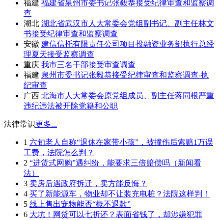
福建
福建省泉州市委书记张毅恭接受纪律审查和监察调
查
湖北
湖北省武汉市人大常委会党组副书记、副主任林文
书接受纪律审查和监察调查
安徽
建信信托有限责任公司项目投融资业务部执行总经
理夏天接受监察调查
重庆
我市三名干部接受审查调查
福建
泉州市委书记张毅恭接受纪律审查和监察调查-执
纪审查
广西
北海市人大常委会原党组成员、副主任蒋同根严重
违纪违法被开除党籍和公职
法律常识
更多...
1
六旬老人自称“退休在家带小孩”，被撞伤后索赔1万误
工费，法院怎么判？
2
“进货式网购”遇纠纷，能要求三倍赔偿吗（新闻看
法）
3
卖房后遇政府拆迁，卖方能反悔？
4
买了新能源车，物业却不让装充电桩？法院这样判！
5
线上售出宠物能否“概不退款”
6
大坑！网贷可以七折还？表面省钱了，却涉嫌犯罪