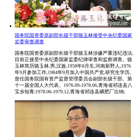
国务院国资委原副部长级干部骆玉林接受中央纪委国家
监委审查调查
国务院国资委原副部长级干部骆玉林涉嫌严重违纪违法,
目前正接受中央纪委国家监委纪律审查和监察调查。骆
玉林简历骆玉林,男,汉族,1958年8月生,河南新野人,1976
年9月参加工作,1984年9月加入中国共产党,研究生学历,
曾任国务院国有资产监督管理委员会副部长级干部。第
十一届全国人大代表。1976.09-1978.06,青海省祁连县八
宝乡知青;1978.06-1979.12,青海省祁连县磷肥厂出纳;