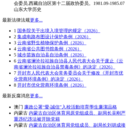
会委员,西藏自治区第十二届政协委员。1981.09-1985.07
山东大学历史
最新法律法规
更多...
1
国务院关于出境入境管理的规定（2026）
2
集成电路布图设计保护条例（2026）
3
云南省野生植物保护条例（2026）
4
云南省公共图书馆条例（2026）
5
城步苗族自治县自治条例（2026）
6
云南省澜沧拉祜族自治县人民代表大会关于废止《云
南省澜沧拉祜族自治县禁毒条例》的决定（2026）
7
开封市人民代表大会常务委员会关于修改《开封市优
化营商环境条例》的决定（2026）
8
开封市优化营商环境条例（2026）
最新反腐消息
更多...
澳门
廉政公署“愛‧誠信”入校活動培育學生廉潔品格
内蒙古
内蒙古自治区体育局原党组成员、副局长吴刚严
重违纪违法被开除党籍
内蒙古
内蒙古自治区体育局党组成员、副局长刘胡成接