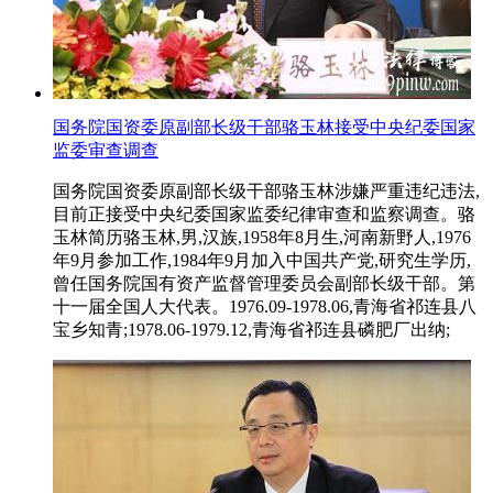
国务院国资委原副部长级干部骆玉林接受中央纪委国家
监委审查调查
国务院国资委原副部长级干部骆玉林涉嫌严重违纪违法,
目前正接受中央纪委国家监委纪律审查和监察调查。骆
玉林简历骆玉林,男,汉族,1958年8月生,河南新野人,1976
年9月参加工作,1984年9月加入中国共产党,研究生学历,
曾任国务院国有资产监督管理委员会副部长级干部。第
十一届全国人大代表。1976.09-1978.06,青海省祁连县八
宝乡知青;1978.06-1979.12,青海省祁连县磷肥厂出纳;