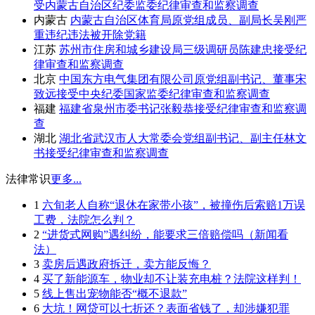
受内蒙古自治区纪委监委纪律审查和监察调查
内蒙古
内蒙古自治区体育局原党组成员、副局长吴刚严
重违纪违法被开除党籍
江苏
苏州市住房和城乡建设局三级调研员陈建忠接受纪
律审查和监察调查
北京
中国东方电气集团有限公司原党组副书记、董事宋
致远接受中央纪委国家监委纪律审查和监察调查
福建
福建省泉州市委书记张毅恭接受纪律审查和监察调
查
湖北
湖北省武汉市人大常委会党组副书记、副主任林文
书接受纪律审查和监察调查
法律常识
更多...
1
六旬老人自称“退休在家带小孩”，被撞伤后索赔1万误
工费，法院怎么判？
2
“进货式网购”遇纠纷，能要求三倍赔偿吗（新闻看
法）
3
卖房后遇政府拆迁，卖方能反悔？
4
买了新能源车，物业却不让装充电桩？法院这样判！
5
线上售出宠物能否“概不退款”
6
大坑！网贷可以七折还？表面省钱了，却涉嫌犯罪